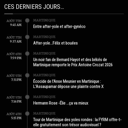
CES DERNIERS JOURS…
MARTINIQUE
AOÛT 7TH
9:45 AM
Entre after-yole et after-gynéco
MARTINIQUE
AOÛT 7TH
9:37 AM
After-yole…Félix et bouées
MARTINIQUE
AOÛT 6TH
7:59 PM
Un noir fan de Bernard Hayot et des békés de
Martinique remporte le Prix Antoine Crozat 2026
MARTINIQUE
AOÛT 5TH
7:31 PM
Écocide de l’Anse Meunier en Martinique :
L’Assaupamar dépose une plainte contre X
MARTINIQUE
AOÛT 5TH
7:16 PM
Hermann Rose -Élie …ça va mieux
MARTINIQUE
AOÛT 4TH
5:15 PM
Tour de Martinique des yoles rondes : la FYRM offre-t-
elle gratuitement son trésor audiovisuel ?