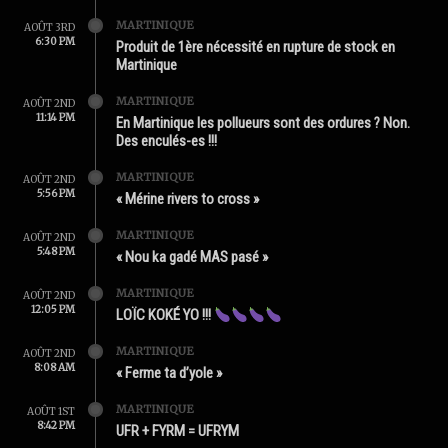
MARTINIQUE
AOÛT 3RD
6:30 PM
Produit de 1ère nécessité en rupture de stock en
Martinique
MARTINIQUE
AOÛT 2ND
11:14 PM
En Martinique les pollueurs sont des ordures ? Non.
Des enculés-es !!!
MARTINIQUE
AOÛT 2ND
5:56 PM
« Mérine rivers to cross »
MARTINIQUE
AOÛT 2ND
5:48 PM
« Nou ka gadé MAS pasé »
MARTINIQUE
AOÛT 2ND
12:05 PM
LOÏC KOKÉ YO !!!
MARTINIQUE
AOÛT 2ND
8:08 AM
« Ferme ta d’yole »
MARTINIQUE
AOÛT 1ST
8:42 PM
UFR + FYRM = UFRYM