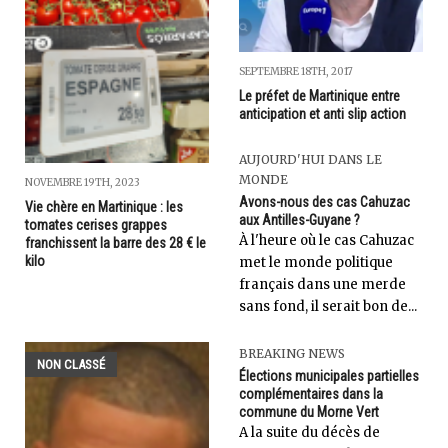
SEPTEMBRE 18TH, 2017
Le préfet de Martinique entre
anticipation et anti slip action
AUJOURD'HUI DANS LE
MONDE
NOVEMBRE 19TH, 2023
Avons-nous des cas Cahuzac
Vie chère en Martinique : les
aux Antilles-Guyane ?
tomates cerises grappes
À l'heure où le cas Cahuzac
franchissent la barre des 28 € le
kilo
met le monde politique
français dans une merde
sans fond, il serait bon de...
BREAKING NEWS
NON CLASSÉ
Élections municipales partielles
complémentaires dans la
commune du Morne Vert
A la suite du décès de