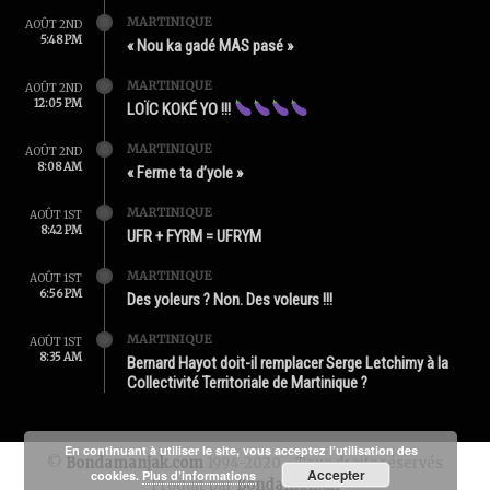
MARTINIQUE
AOÛT 2ND
5:48 PM
« Nou ka gadé MAS pasé »
MARTINIQUE
AOÛT 2ND
12:05 PM
LOÏC KOKÉ YO !!!
MARTINIQUE
AOÛT 2ND
8:08 AM
« Ferme ta d’yole »
MARTINIQUE
AOÛT 1ST
8:42 PM
UFR + FYRM = UFRYM
MARTINIQUE
AOÛT 1ST
6:56 PM
Des yoleurs ? Non. Des voleurs !!!
MARTINIQUE
AOÛT 1ST
8:35 AM
Bernard Hayot doit-il remplacer Serge Letchimy à la
Collectivité Territoriale de Martinique ?
En continuant à utiliser le site, vous acceptez l’utilisation des
©
Bondamanjak.com
1994-2020 - Tous droits réservés
Accepter
cookies.
Plus d’informations
Produit par
Bondamanjak