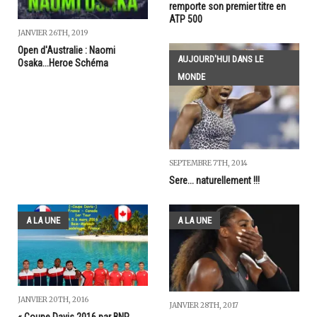
remporte son premier titre en
ATP 500
JANVIER 26TH, 2019
Open d'Australie : Naomi
AUJOURD'HUI DANS LE
Osaka...Heroe Schéma
MONDE
SEPTEMBRE 7TH, 2014
Sere... naturellement !!!
A LA UNE
A LA UNE
JANVIER 20TH, 2016
JANVIER 28TH, 2017