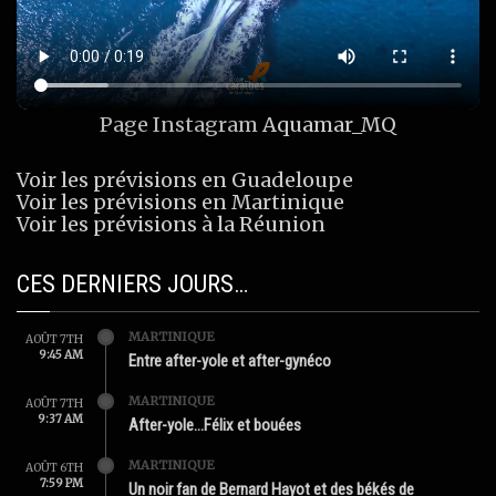
Page Instagram
Aquamar_MQ
Voir les prévisions en Guadeloupe
Voir les prévisions en Martinique
Voir les prévisions à la Réunion
CES DERNIERS JOURS…
MARTINIQUE
AOÛT 7TH
9:45 AM
Entre after-yole et after-gynéco
MARTINIQUE
AOÛT 7TH
9:37 AM
After-yole…Félix et bouées
MARTINIQUE
AOÛT 6TH
7:59 PM
Un noir fan de Bernard Hayot et des békés de