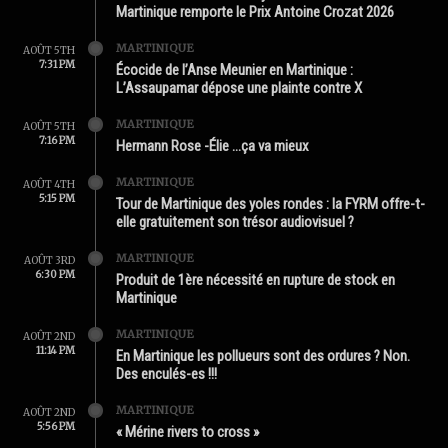
Martinique remporte le Prix Antoine Crozat 2026
MARTINIQUE
AOÛT 5TH
7:31 PM
Écocide de l’Anse Meunier en Martinique :
L’Assaupamar dépose une plainte contre X
MARTINIQUE
AOÛT 5TH
7:16 PM
Hermann Rose -Élie …ça va mieux
MARTINIQUE
AOÛT 4TH
5:15 PM
Tour de Martinique des yoles rondes : la FYRM offre-t-
elle gratuitement son trésor audiovisuel ?
MARTINIQUE
AOÛT 3RD
6:30 PM
Produit de 1ère nécessité en rupture de stock en
Martinique
MARTINIQUE
AOÛT 2ND
11:14 PM
En Martinique les pollueurs sont des ordures ? Non.
Des enculés-es !!!
MARTINIQUE
AOÛT 2ND
5:56 PM
« Mérine rivers to cross »