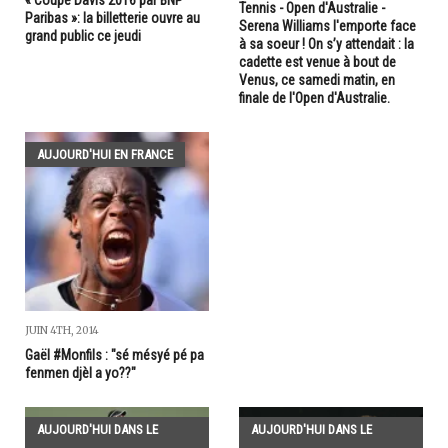
« Coupe Davis 2016 par BNP
Tennis - Open d'Australie -
Paribas »: la billetterie ouvre au
Serena Williams l'emporte face
grand public ce jeudi
à sa soeur ! On s’y attendait : la
cadette est venue à bout de
Venus, ce samedi matin, en
finale de l'Open d'Australie.
AUJOURD'HUI EN FRANCE
JUIN 4TH, 2014
Gaël #Monfils : "sé mésyé pé pa
fenmen djèl a yo??"
AUJOURD'HUI DANS LE
AUJOURD'HUI DANS LE