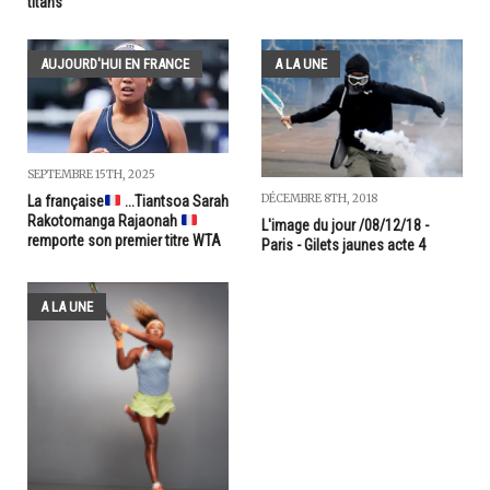
titans
AUJOURD'HUI EN FRANCE
A LA UNE
SEPTEMBRE 15TH, 2025
DÉCEMBRE 8TH, 2018
La française
...Tiantsoa Sarah
Rakotomanga Rajaonah
L'image du jour /08/12/18 -
remporte son premier titre WTA
Paris - Gilets jaunes acte 4
A LA UNE