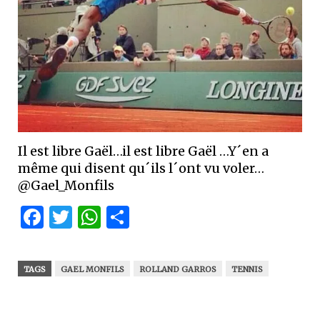
Il est libre Gaël…il est libre Gaël …Y´en a
même qui disent qu´ils l´ont vu voler…
@Gael_Monfils
Facebook
Twitter
WhatsApp
Partager
TAGS
GAEL MONFILS
ROLLAND GARROS
TENNIS