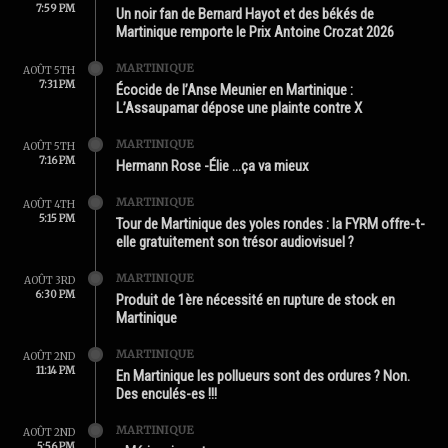
7:59 PM
Un noir fan de Bernard Hayot et des békés de
Martinique remporte le Prix Antoine Crozat 2026
MARTINIQUE
AOÛT 5TH
7:31 PM
Écocide de l’Anse Meunier en Martinique :
L’Assaupamar dépose une plainte contre X
MARTINIQUE
AOÛT 5TH
7:16 PM
Hermann Rose -Élie …ça va mieux
MARTINIQUE
AOÛT 4TH
5:15 PM
Tour de Martinique des yoles rondes : la FYRM offre-t-
elle gratuitement son trésor audiovisuel ?
MARTINIQUE
AOÛT 3RD
6:30 PM
Produit de 1ère nécessité en rupture de stock en
Martinique
MARTINIQUE
AOÛT 2ND
11:14 PM
En Martinique les pollueurs sont des ordures ? Non.
Des enculés-es !!!
MARTINIQUE
AOÛT 2ND
5:56 PM