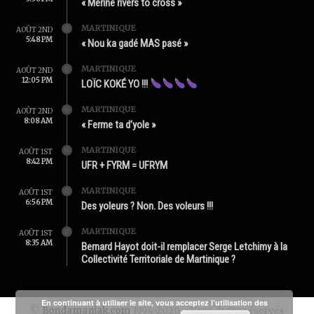
« Mérine rivers to cross »
MARTINIQUE
AOÛT 2ND
5:48 PM
« Nou ka gadé MAS pasé »
MARTINIQUE
AOÛT 2ND
12:05 PM
LOÏC KOKÉ YO !!!
MARTINIQUE
AOÛT 2ND
8:08 AM
« Ferme ta d’yole »
MARTINIQUE
AOÛT 1ST
8:42 PM
UFR + FYRM = UFRYM
MARTINIQUE
AOÛT 1ST
6:56 PM
Des yoleurs ? Non. Des voleurs !!!
MARTINIQUE
AOÛT 1ST
8:35 AM
Bernard Hayot doit-il remplacer Serge Letchimy à la
Collectivité Territoriale de Martinique ?
En continuant à utiliser le site, vous acceptez l’utilisation des
©
Bondamanjak.com
1994-2020 - Tous droits réservés