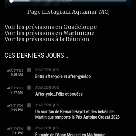
Page Instagram
Aquamar_MQ
Voir les prévisions en Guadeloupe
Voir les prévisions en Martinique
Voir les prévisions à la Réunion
CES DERNIERS JOURS…
MARTINIQUE
AOÛT 7TH
9:45 AM
Entre after-yole et after-gynéco
MARTINIQUE
AOÛT 7TH
9:37 AM
After-yole…Félix et bouées
MARTINIQUE
AOÛT 6TH
7:59 PM
Un noir fan de Bernard Hayot et des békés de
Martinique remporte le Prix Antoine Crozat 2026
MARTINIQUE
AOÛT 5TH
7:31 PM
Écocide de l’Anse Meunier en Martinique :