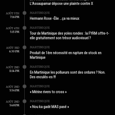
L’Assaupamar dépose une plainte contre X
MARTINIQUE
AOÛT 5TH
7:16 PM
Hermann Rose -Élie …ça va mieux
MARTINIQUE
AOÛT 4TH
5:15 PM
Tour de Martinique des yoles rondes : la FYRM offre-t-
elle gratuitement son trésor audiovisuel ?
MARTINIQUE
AOÛT 3RD
6:30 PM
Produit de 1ère nécessité en rupture de stock en
Martinique
MARTINIQUE
AOÛT 2ND
11:14 PM
En Martinique les pollueurs sont des ordures ? Non.
Des enculés-es !!!
MARTINIQUE
AOÛT 2ND
5:56 PM
« Mérine rivers to cross »
MARTINIQUE
AOÛT 2ND
5:48 PM
« Nou ka gadé MAS pasé »