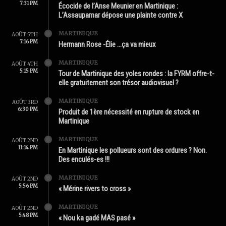
7:31 PM
Écocide de l’Anse Meunier en Martinique :
L’Assaupamar dépose une plainte contre X
MARTINIQUE
AOÛT 5TH
7:16 PM
Hermann Rose -Élie …ça va mieux
MARTINIQUE
AOÛT 4TH
5:15 PM
Tour de Martinique des yoles rondes : la FYRM offre-t-
elle gratuitement son trésor audiovisuel ?
MARTINIQUE
AOÛT 3RD
6:30 PM
Produit de 1ère nécessité en rupture de stock en
Martinique
MARTINIQUE
AOÛT 2ND
11:14 PM
En Martinique les pollueurs sont des ordures ? Non.
Des enculés-es !!!
MARTINIQUE
AOÛT 2ND
5:56 PM
« Mérine rivers to cross »
MARTINIQUE
AOÛT 2ND
5:48 PM
« Nou ka gadé MAS pasé »