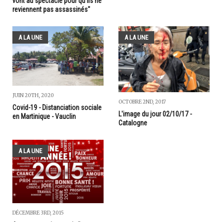
vont au spectacle pour qu'ils ne
reviennent pas assassinés"
A LA UNE
A LA UNE
JUIN 20TH, 2020
OCTOBRE 2ND, 2017
Covid-19 - Distanciation sociale
L'image du jour 02/10/17 -
en Martinique - Vauclin
Catalogne
A LA UNE
DÉCEMBRE 3RD, 2015