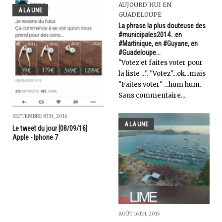
AUJOURD'HUI EN
A LA UNE
GUADELOUPE
La phrase la plus douteuse des
#municipales2014...en
#Martinique, en #Guyane, en
#Guadeloupe...
"Votez et faites voter pour
la liste ...". "Votez"...ok...mais
"Faites voter" ...hum hum.
Sans commentaire...
SEPTEMBRE 8TH, 2016
A LA UNE
Le tweet du jour [08/09/16]
Apple - Iphone 7
AOÛT 16TH, 2015