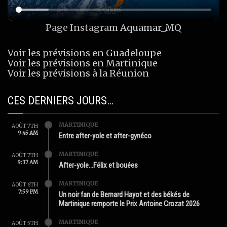
Page Instagram
Aquamar_MQ
Voir les prévisions en Guadeloupe
Voir les prévisions en Martinique
Voir les prévisions à la Réunion
CES DERNIERS JOURS…
MARTINIQUE
AOÛT 7TH
9:45 AM
Entre after-yole et after-gynéco
MARTINIQUE
AOÛT 7TH
9:37 AM
After-yole…Félix et bouées
MARTINIQUE
AOÛT 6TH
7:59 PM
Un noir fan de Bernard Hayot et des békés de
Martinique remporte le Prix Antoine Crozat 2026
MARTINIQUE
AOÛT 5TH