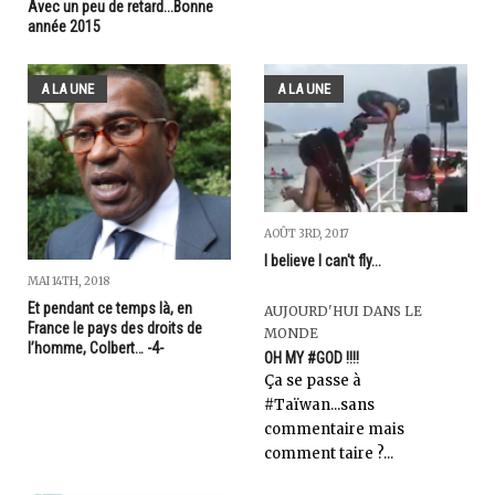
Avec un peu de retard...Bonne
année 2015
A LA UNE
A LA UNE
AOÛT 3RD, 2017
I believe I can't fly...
MAI 14TH, 2018
Et pendant ce temps là, en
AUJOURD'HUI DANS LE
France le pays des droits de
MONDE
l’homme, Colbert… -4-
OH MY #GOD !!!!
Ça se passe à
#Taïwan...sans
commentaire mais
comment taire ?...