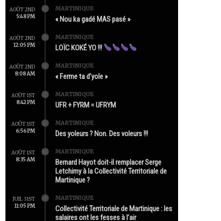
MARTINIQUE
AOÛT 2ND
5:48 PM
« Nou ka gadé MAS pasé »
MARTINIQUE
AOÛT 2ND
12:05 PM
LOÏC KOKÉ YO !!!
MARTINIQUE
AOÛT 2ND
8:08 AM
« Ferme ta d’yole »
MARTINIQUE
AOÛT 1ST
8:42 PM
UFR + FYRM = UFRYM
MARTINIQUE
AOÛT 1ST
6:56 PM
Des yoleurs ? Non. Des voleurs !!!
MARTINIQUE
AOÛT 1ST
8:35 AM
Bernard Hayot doit-il remplacer Serge
Letchimy à la Collectivité Territoriale de
Martinique ?
MARTINIQUE
JUIL 31ST
11:05 PM
Collectivité Territoriale de Martinique : les
salaires ont les fesses à l’air