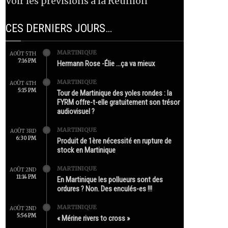
Voir les prévisions à la Réunion
CES DERNIERS JOURS…
MARTINIQUE
AOÛT 5TH
7:16 PM
Hermann Rose -Élie …ça va mieux
MARTINIQUE
AOÛT 4TH
5:15 PM
Tour de Martinique des yoles rondes : la
FYRM offre-t-elle gratuitement son trésor
audiovisuel ?
MARTINIQUE
AOÛT 3RD
6:30 PM
Produit de 1ère nécessité en rupture de
stock en Martinique
MARTINIQUE
AOÛT 2ND
11:14 PM
En Martinique les pollueurs sont des
ordures ? Non. Des enculés-es !!!
MARTINIQUE
AOÛT 2ND
5:56 PM
« Mérine rivers to cross »