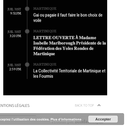
MARTINIQUE
JUIL 31ST
9:51 PM
Gai ou pagaie il faut faire le bon choix de
voile
MARTINIQUE
JUIL 31ST
3:20 PM
𝐋𝐄𝐓𝐓𝐑𝐄 𝐎𝐔𝐕𝐄𝐑𝐓𝐄 À 𝐌𝐚𝐝𝐚𝐦𝐞
𝐈𝐬𝐚𝐛𝐞𝐥𝐥𝐞 𝐌𝐚𝐫𝐥𝐛𝐨𝐫𝐨𝐮𝐠𝐡 𝐏𝐫é𝐬𝐢𝐝𝐞𝐧𝐭𝐞 𝐝𝐞 𝐥𝐚
𝐅é𝐝é𝐫𝐚𝐭𝐢𝐨𝐧 𝐝𝐞𝐬 𝐘𝐨𝐥𝐞𝐬 𝐑𝐨𝐧𝐝𝐞𝐬 𝐝𝐞
𝐌𝐚𝐫𝐭𝐢𝐧𝐢𝐪𝐮𝐞
MARTINIQUE
JUIL 31ST
2:59 PM
La Collectivité Territoriale de Martinique et
les Fourmis
NTIONS LÉGALES
BACK TO TOP
Accepter
cceptez l’utilisation des cookies.
Plus d’informations
Produit par
Bondamanjak