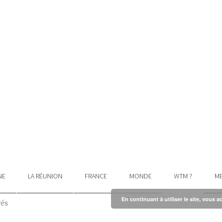
NE
LA RÉUNION
FRANCE
MONDE
WTM ?
ME
En continuant à utiliser le site, vous a
vés