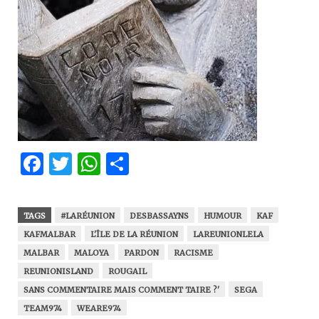
Facebook
Twitter
WhatsApp
Partager
TAGS
#LARÉUNION
DESBASSAYNS
HUMOUR
KAF
KAFMALBAR
L'ÎLE DE LA RÉUNION
LAREUNIONLELA
MALBAR
MALOYA
PARDON
RACISME
REUNIONISLAND
ROUGAIL
SANS COMMENTAIRE MAIS COMMENT TAIRE ?'
SEGA
TEAM974
WEARE974