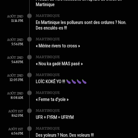
Martinique
MARTINIQUE
AOÛT 2ND
11:14 PM
En Martinique les pollueurs sont des ordures ? Non.
Des enculés-es !!!
MARTINIQUE
AOÛT 2ND
5:56 PM
« Mérine rivers to cross »
MARTINIQUE
AOÛT 2ND
5:48 PM
« Nou ka gadé MAS pasé »
MARTINIQUE
AOÛT 2ND
12:05 PM
LOÏC KOKÉ YO !!!
MARTINIQUE
AOÛT 2ND
8:08 AM
« Ferme ta d’yole »
MARTINIQUE
AOÛT 1ST
8:42 PM
UFR + FYRM = UFRYM
MARTINIQUE
AOÛT 1ST
6:56 PM
Des yoleurs ? Non. Des voleurs !!!