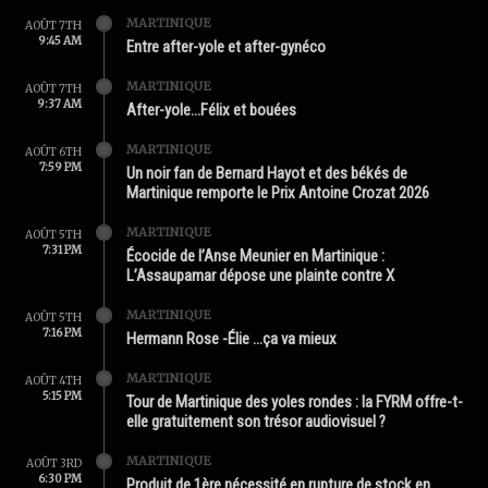
MARTINIQUE
AOÛT 7TH
9:45 AM
Entre after-yole et after-gynéco
MARTINIQUE
AOÛT 7TH
9:37 AM
After-yole…Félix et bouées
MARTINIQUE
AOÛT 6TH
7:59 PM
Un noir fan de Bernard Hayot et des békés de
Martinique remporte le Prix Antoine Crozat 2026
MARTINIQUE
AOÛT 5TH
7:31 PM
Écocide de l’Anse Meunier en Martinique :
L’Assaupamar dépose une plainte contre X
MARTINIQUE
AOÛT 5TH
7:16 PM
Hermann Rose -Élie …ça va mieux
MARTINIQUE
AOÛT 4TH
5:15 PM
Tour de Martinique des yoles rondes : la FYRM offre-t-
elle gratuitement son trésor audiovisuel ?
MARTINIQUE
AOÛT 3RD
6:30 PM
Produit de 1ère nécessité en rupture de stock en