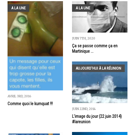
A LA UNE
A LA UNE
JUIN 7TH, 2020
Ça se passe comme ça en
Martinique ...
AUJOURD'HUI À LA RÉUNION
AVRIL 3RD, 2016
Comme quoi le kumquat !!!
JUIN 22ND, 2014
L'image du jour (22 juin 2014)
#lareunion