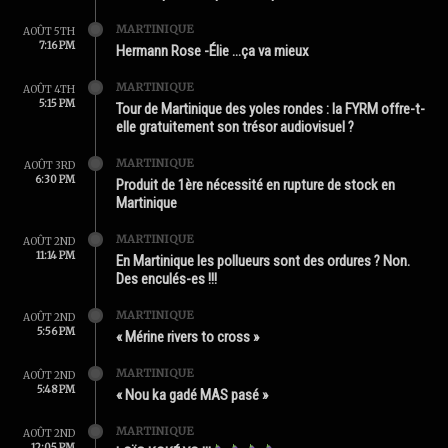
MARTINIQUE
AOÛT 5TH
7:16 PM
Hermann Rose -Élie …ça va mieux
MARTINIQUE
AOÛT 4TH
5:15 PM
Tour de Martinique des yoles rondes : la FYRM offre-t-
elle gratuitement son trésor audiovisuel ?
MARTINIQUE
AOÛT 3RD
6:30 PM
Produit de 1ère nécessité en rupture de stock en
Martinique
MARTINIQUE
AOÛT 2ND
11:14 PM
En Martinique les pollueurs sont des ordures ? Non.
Des enculés-es !!!
MARTINIQUE
AOÛT 2ND
5:56 PM
« Mérine rivers to cross »
MARTINIQUE
AOÛT 2ND
5:48 PM
« Nou ka gadé MAS pasé »
MARTINIQUE
AOÛT 2ND
12:05 PM