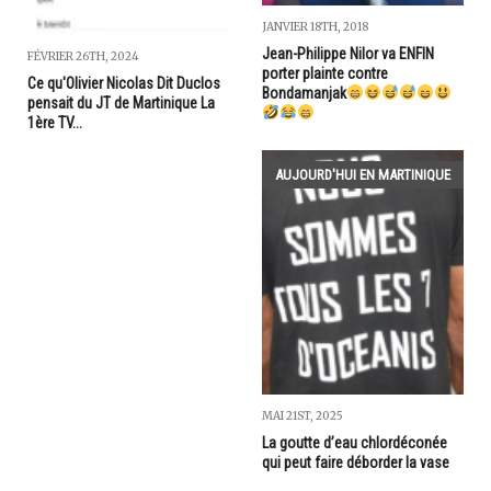
JANVIER 18TH, 2018
Jean-Philippe Nilor va ENFIN
FÉVRIER 26TH, 2024
porter plainte contre
Ce qu'Olivier Nicolas Dit Duclos
Bondamanjak
pensait du JT de Martinique La
1ère TV...
AUJOURD'HUI EN MARTINIQUE
MAI 21ST, 2025
La goutte d’eau chlordéconée
qui peut faire déborder la vase