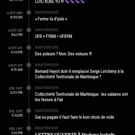
LOÏC KOKÉ YO !!!
MARTINIQUE
AOÛT 2ND
8:08 AM
« Ferme ta d’yole »
MARTINIQUE
AOÛT 1ST
8:42 PM
UFR + FYRM = UFRYM
MARTINIQUE
AOÛT 1ST
6:56 PM
Des yoleurs ? Non. Des voleurs !!!
MARTINIQUE
AOÛT 1ST
8:35 AM
Bernard Hayot doit-il remplacer Serge Letchimy à la
Collectivité Territoriale de Martinique ?
MARTINIQUE
JUIL 31ST
11:05 PM
Collectivité Territoriale de Martinique : les salaires ont
les fesses à l’air
MARTINIQUE
JUIL 31ST
9:51 PM
Gai ou pagaie il faut faire le bon choix de voile
MARTINIQUE
JUIL 31ST
3:20 PM
𝐋𝐄𝐓𝐓𝐑𝐄 𝐎𝐔𝐕𝐄𝐑𝐓𝐄 À 𝐌𝐚𝐝𝐚𝐦𝐞 𝐈𝐬𝐚𝐛𝐞𝐥𝐥𝐞