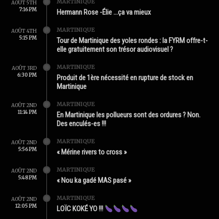
MARTINIQUE
AOÛT 5TH
7:16 PM
Hermann Rose -Élie …ça va mieux
MARTINIQUE
AOÛT 4TH
5:15 PM
Tour de Martinique des yoles rondes : la FYRM offre-t-
elle gratuitement son trésor audiovisuel ?
MARTINIQUE
AOÛT 3RD
6:30 PM
Produit de 1ère nécessité en rupture de stock en
Martinique
MARTINIQUE
AOÛT 2ND
11:14 PM
En Martinique les pollueurs sont des ordures ? Non.
Des enculés-es !!!
MARTINIQUE
AOÛT 2ND
5:56 PM
« Mérine rivers to cross »
MARTINIQUE
AOÛT 2ND
5:48 PM
« Nou ka gadé MAS pasé »
MARTINIQUE
AOÛT 2ND
12:05 PM
LOÏC KOKÉ YO !!!