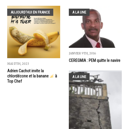
AUJOURD'HUI EN FRANCE
A LA UNE
JANVIER 9TH, 2016
CEREGMIA : PEM quitte le navire
MAI 17TH, 2023
Adrien Cachot invite la
chlordécone et la banane
à
A LA UNE
Top Chef