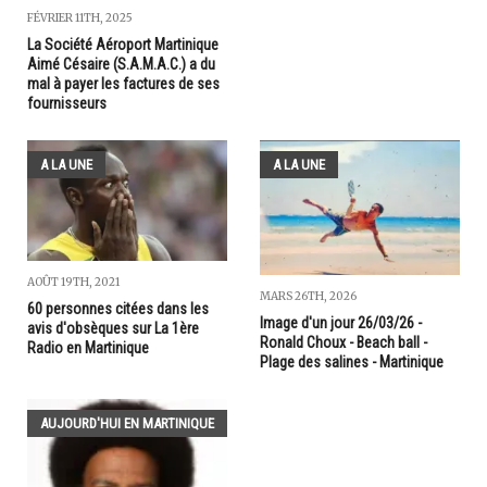
FÉVRIER 11TH, 2025
La Société Aéroport Martinique
Aimé Césaire (S.A.M.A.C.) a du
mal à payer les factures de ses
fournisseurs
A LA UNE
A LA UNE
AOÛT 19TH, 2021
MARS 26TH, 2026
60 personnes citées dans les
Image d'un jour 26/03/26 -
avis d'obsèques sur La 1ère
Ronald Choux - Beach ball -
Radio en Martinique
Plage des salines - Martinique
AUJOURD'HUI EN MARTINIQUE