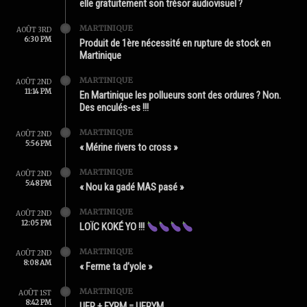
elle gratuitement son trésor audiovisuel ?
MARTINIQUE
AOÛT 3RD
6:30 PM
Produit de 1ère nécessité en rupture de stock en
Martinique
MARTINIQUE
AOÛT 2ND
11:14 PM
En Martinique les pollueurs sont des ordures ? Non.
Des enculés-es !!!
MARTINIQUE
AOÛT 2ND
5:56 PM
« Mérine rivers to cross »
MARTINIQUE
AOÛT 2ND
5:48 PM
« Nou ka gadé MAS pasé »
MARTINIQUE
AOÛT 2ND
12:05 PM
LOÏC KOKÉ YO !!!
MARTINIQUE
AOÛT 2ND
8:08 AM
« Ferme ta d’yole »
MARTINIQUE
AOÛT 1ST
8:42 PM
UFR + FYRM = UFRYM