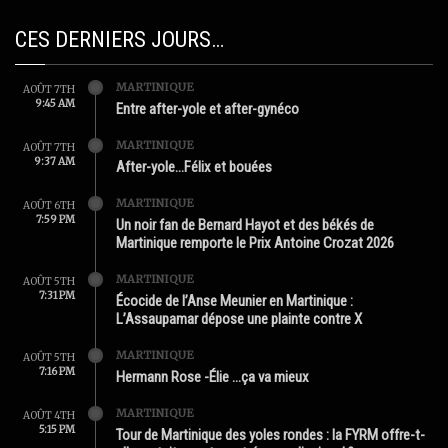
CES DERNIERS JOURS…
MARTINIQUE
AOÛT 7TH
9:45 AM
Entre after-yole et after-gynéco
MARTINIQUE
AOÛT 7TH
9:37 AM
After-yole…Félix et bouées
MARTINIQUE
AOÛT 6TH
7:59 PM
Un noir fan de Bernard Hayot et des békés de
Martinique remporte le Prix Antoine Crozat 2026
MARTINIQUE
AOÛT 5TH
7:31 PM
Écocide de l’Anse Meunier en Martinique :
L’Assaupamar dépose une plainte contre X
MARTINIQUE
AOÛT 5TH
7:16 PM
Hermann Rose -Élie …ça va mieux
MARTINIQUE
AOÛT 4TH
5:15 PM
Tour de Martinique des yoles rondes : la FYRM offre-t-