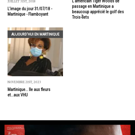
L'américain Tiger Woods de
JUILLET 31ST, 2018
passage en Martinique a
L'image du jour 31/07/18 -
beaucoup apprécié le golf des
Martinique - Flamboyant
Trois-Îlets
AUJOURD'HUI EN MARTINIQUE
NOVEMBRE 21ST, 2023
Martinique... île aux fleurs
et...aux VHU