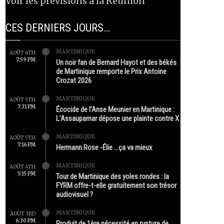
Voir les prévisions à la Réunion
CES DERNIERS JOURS…
MARTINIQUE
AOÛT 6TH
7:59 PM
Un noir fan de Bernard Hayot et des békés
de Martinique remporte le Prix Antoine
Crozat 2026
MARTINIQUE
AOÛT 5TH
7:31 PM
Écocide de l’Anse Meunier en Martinique :
L’Assaupamar dépose une plainte contre X
MARTINIQUE
AOÛT 5TH
7:16 PM
Hermann Rose -Élie …ça va mieux
MARTINIQUE
AOÛT 4TH
5:15 PM
Tour de Martinique des yoles rondes : la
FYRM offre-t-elle gratuitement son trésor
audiovisuel ?
MARTINIQUE
AOÛT 3RD
6:30 PM
Produit de 1ère nécessité en rupture de