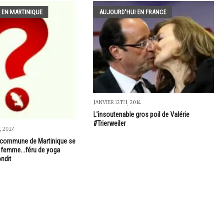
 EN MARTINIQUE
AUJOURD'HUI EN FRANCE
JANVIER 12TH, 2014
L'insoutenable gros poil de Valérie
#Trierweiler
, 2024
 commune de Martinique se
sa femme...féru de yoga
ondit