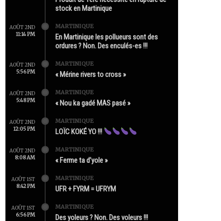
stock en Martinique
MARTINIQUE
AOÛT 2ND
11:14 PM
En Martinique les pollueurs sont des
ordures ? Non. Des enculés-es !!!
MARTINIQUE
AOÛT 2ND
5:56 PM
« Mérine rivers to cross »
MARTINIQUE
AOÛT 2ND
5:48 PM
« Nou ka gadé MAS pasé »
MARTINIQUE
AOÛT 2ND
12:05 PM
LOÏC KOKÉ YO !!!
MARTINIQUE
AOÛT 2ND
8:08 AM
« Ferme ta d’yole »
MARTINIQUE
AOÛT 1ST
8:42 PM
UFR + FYRM = UFRYM
MARTINIQUE
AOÛT 1ST
6:56 PM
Des yoleurs ? Non. Des voleurs !!!