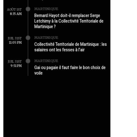
MARTINIQUE
AOÛT 1ST
8:35 AM
Bernard Hayot doit-il remplacer Serge
Letchimy à la Collectivité Territoriale de
Martinique ?
MARTINIQUE
JUIL 31ST
11:05 PM
Collectivité Territoriale de Martinique : les
salaires ont les fesses à l’air
MARTINIQUE
JUIL 31ST
9:51 PM
Gai ou pagaie il faut faire le bon choix de
voile