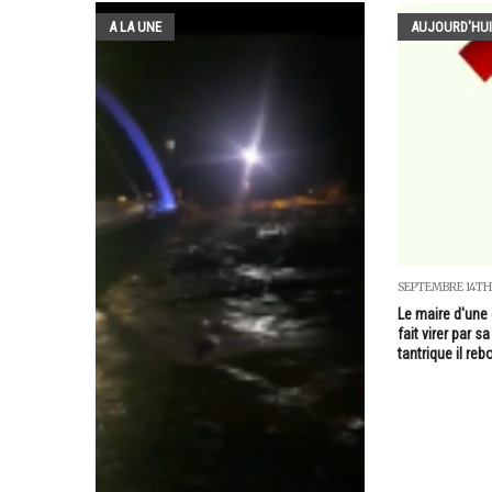
A LA UNE
AUJOURD'HUI
SEPTEMBRE 14TH
Le maire d'une
fait virer par 
tantrique il reb