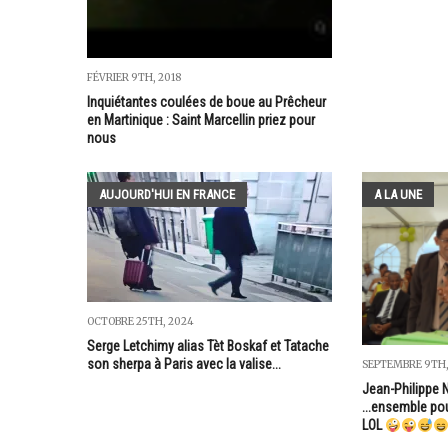
FÉVRIER 9TH, 2018
Inquiétantes coulées de boue au Prêcheur
en Martinique : Saint Marcellin priez pour
nous
AUJOURD'HUI EN FRANCE
A LA UNE
OCTOBRE 25TH, 2024
Serge Letchimy alias Tèt Boskaf et Tatache
son sherpa à Paris avec la valise...
SEPTEMBRE 9TH,
Jean-Philippe N
...ensemble po
LOL