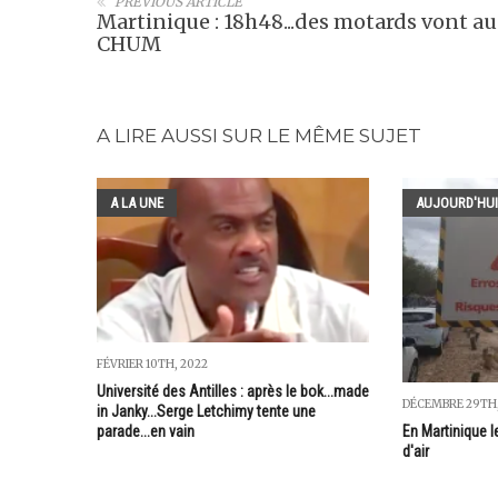
PREVIOUS ARTICLE
Martinique : 18h48...des motards vont au
CHUM
A LIRE AUSSI SUR LE MÊME SUJET
A LA UNE
AUJOURD'HUI
FÉVRIER 10TH, 2022
Université des Antilles : après le bok...made
DÉCEMBRE 29TH,
in Janky...Serge Letchimy tente une
parade...en vain
En Martinique 
d'air