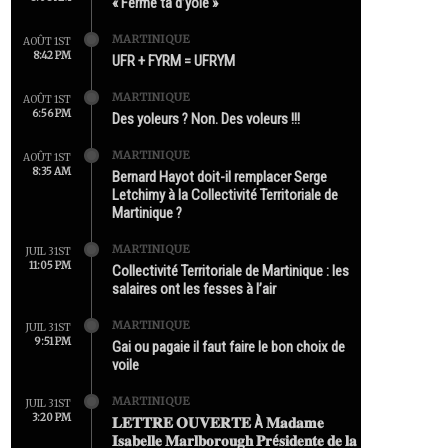
« Ferme ta d’yole »
MARTINIQUE
AOÛT 1ST
8:42 PM
UFR + FYRM = UFRYM
MARTINIQUE
AOÛT 1ST
6:56 PM
Des yoleurs ? Non. Des voleurs !!!
MARTINIQUE
AOÛT 1ST
8:35 AM
Bernard Hayot doit-il remplacer Serge
Letchimy à la Collectivité Territoriale de
Martinique ?
MARTINIQUE
JUIL 31ST
11:05 PM
Collectivité Territoriale de Martinique : les
salaires ont les fesses à l’air
MARTINIQUE
JUIL 31ST
9:51 PM
Gai ou pagaie il faut faire le bon choix de
voile
MARTINIQUE
JUIL 31ST
3:20 PM
𝐋𝐄𝐓𝐓𝐑𝐄 𝐎𝐔𝐕𝐄𝐑𝐓𝐄 À 𝐌𝐚𝐝𝐚𝐦𝐞
𝐈𝐬𝐚𝐛𝐞𝐥𝐥𝐞 𝐌𝐚𝐫𝐥𝐛𝐨𝐫𝐨𝐮𝐠𝐡 𝐏𝐫é𝐬𝐢𝐝𝐞𝐧𝐭𝐞 𝐝𝐞 𝐥𝐚