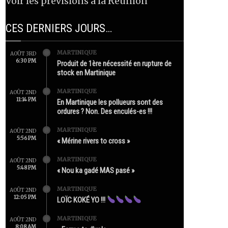
Voir les prévisions à la Réunion
CES DERNIERS JOURS…
MARTINIQUE
AOÛT 3RD
6:30 PM
Produit de 1ère nécessité en rupture de
stock en Martinique
MARTINIQUE
AOÛT 2ND
11:14 PM
En Martinique les pollueurs sont des
ordures ? Non. Des enculés-es !!!
MARTINIQUE
AOÛT 2ND
5:56 PM
« Mérine rivers to cross »
MARTINIQUE
AOÛT 2ND
5:48 PM
« Nou ka gadé MAS pasé »
MARTINIQUE
AOÛT 2ND
12:05 PM
LOÏC KOKÉ YO !!!
MARTINIQUE
AOÛT 2ND
8:08 AM