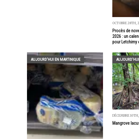
OCTOBRE 28TH, 
Procès de nov
2026 : un calen
pour Letchimy 
AUJOURD'HUI EN MARTINIQUE
AUJOURD'HUI
DÉCEMBRE 10TH,
Mangrove lacust