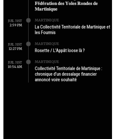
𝐅é𝐝é𝐫𝐚𝐭𝐢𝐨𝐧 𝐝𝐞𝐬 𝐘𝐨𝐥𝐞𝐬 𝐑𝐨𝐧𝐝𝐞𝐬 𝐝𝐞
𝐌𝐚𝐫𝐭𝐢𝐧𝐢𝐪𝐮𝐞
MARTINIQUE
JUIL 31ST
2:59 PM
La Collectivité Territoriale de Martinique et
les Fourmis
MARTINIQUE
JUIL 31ST
12:27 PM
Rosette / L’Appât loose là ?
MARTINIQUE
JUIL 31ST
10:54 AM
Collectivité Territoriale de Martinique :
chronique d’un dessalage financier
annoncé voire souhaité