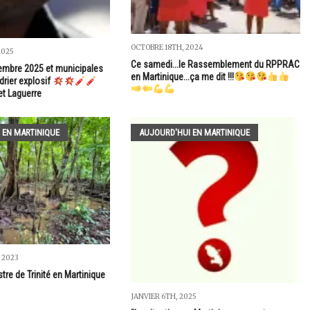
OCTOBRE 18TH, 2024
2025
Ce samedi...le Rassemblement du RPPRAC
embre 2025 et municipales
en Martinique...ça me dit !!!
drier explosif
et Laguerre
 EN MARTINIQUE
AUJOURD'HUI EN MARTINIQUE
 2023
re de Trinité en Martinique
JANVIER 6TH, 2025