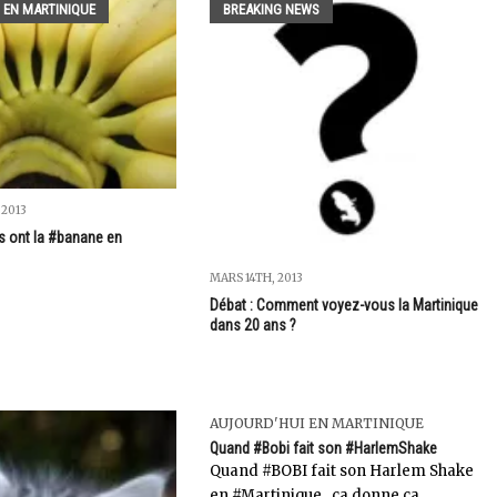
 EN MARTINIQUE
BREAKING NEWS
 2013
s ont la #banane en
MARS 14TH, 2013
Débat : Comment voyez-vous la Martinique
dans 20 ans ?
AUJOURD'HUI EN MARTINIQUE
Quand #Bobi fait son #HarlemShake
Quand #BOBI fait son Harlem Shake
en #Martinique...ça donne ça....