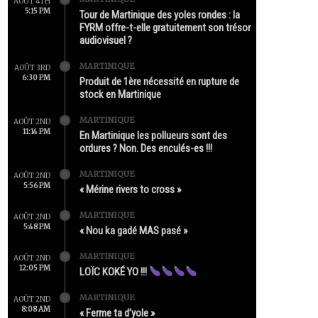
AOÛT 4TH
5:15 PM
Tour de Martinique des yoles rondes : la
FYRM offre-t-elle gratuitement son trésor
audiovisuel ?
MARTINIQUE
AOÛT 3RD
6:30 PM
Produit de 1ère nécessité en rupture de
stock en Martinique
MARTINIQUE
AOÛT 2ND
11:14 PM
En Martinique les pollueurs sont des
ordures ? Non. Des enculés-es !!!
MARTINIQUE
AOÛT 2ND
5:56 PM
« Mérine rivers to cross »
MARTINIQUE
AOÛT 2ND
5:48 PM
« Nou ka gadé MAS pasé »
MARTINIQUE
AOÛT 2ND
12:05 PM
LOÏC KOKÉ YO !!!
MARTINIQUE
AOÛT 2ND
8:08 AM
« Ferme ta d’yole »