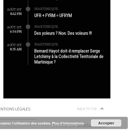
MARTINIQUE
AOÛT 1ST
8:42 PM
UFR + FYRM = UFRYM
MARTINIQUE
AOÛT 1ST
6:56 PM
Des yoleurs ? Non. Des voleurs !!!
MARTINIQUE
AOÛT 1ST
8:35 AM
Bernard Hayot doit-il remplacer Serge
Letchimy à la Collectivité Territoriale de
Martinique ?
NTIONS LÉGALES
BACK TO TOP
Accepter
cceptez l’utilisation des cookies.
Plus d’informations
Produit par
Bondamanjak