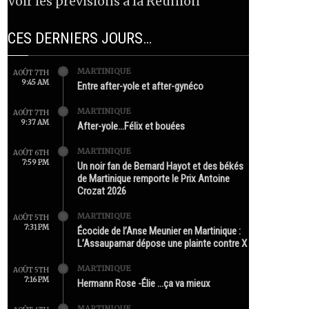
Voir les prévisions à la Réunion
CES DERNIERS JOURS…
MARTINIQUE
AOÛT 7TH
9:45 AM
Entre after-yole et after-gynéco
MARTINIQUE
AOÛT 7TH
9:37 AM
After-yole…Félix et bouées
MARTINIQUE
AOÛT 6TH
7:59 PM
Un noir fan de Bernard Hayot et des békés
de Martinique remporte le Prix Antoine
Crozat 2026
MARTINIQUE
AOÛT 5TH
7:31 PM
Écocide de l’Anse Meunier en Martinique :
L’Assaupamar dépose une plainte contre X
MARTINIQUE
AOÛT 5TH
7:16 PM
Hermann Rose -Élie …ça va mieux
MARTINIQUE