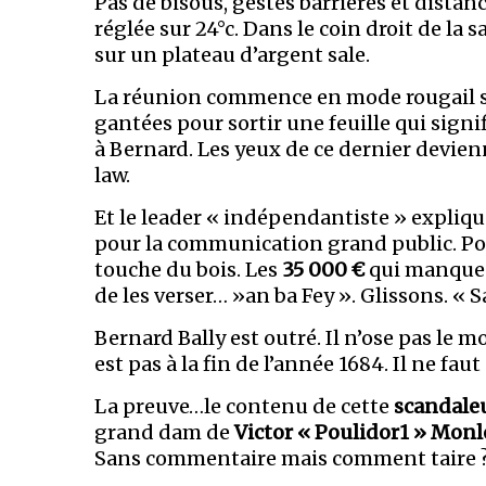
Pas de bisous, gestes barrières et distanc
réglée sur 24°c. Dans le coin droit de la s
sur un plateau d’argent sale.
La réunion commence en mode rougail sa
gantées pour sortir une feuille qui sign
à Bernard. Les yeux de ce dernier devien
law.
Et le leader « indépendantiste » explique 
pour la communication grand public. Po
touche du bois. Les
35 000 €
qui manquen
de les verser… »an ba Fey ». Glissons. « 
Bernard Bally est outré. Il n’ose pas le mon
est pas à la fin de l’année 1684. Il ne faut
La preuve…le contenu de cette
scandale
grand dam de
Victor « Poulidor1 » Mon
Sans commentaire mais comment taire 