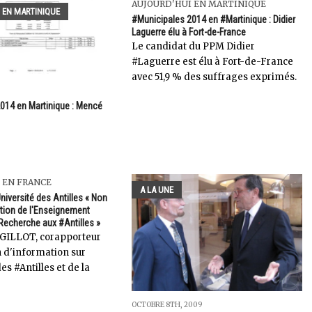
AUJOURD'HUI EN MARTINIQUE
 EN MARTINIQUE
#Municipales 2014 en #Martinique : Didier
Laguerre élu à Fort-de-France
Le candidat du PPM Didier
#Laguerre est élu à Fort-de-France
avec 51,9 % des suffrages exprimés.
014 en Martinique : Mencé
 EN FRANCE
A LA UNE
Université des Antilles « Non
ation de l'Enseignement
 Recherche aux #Antilles »
GILLOT, corapporteur
n d'information sur
es #Antilles et de la
OCTOBRE 8TH, 2009