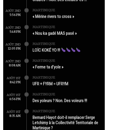
MARTINIQUE
AOÛT 2ND
5:56 PM
« Mérine rivers to cross »
MARTINIQUE
AOÛT 2ND
5:48 PM
« Nou ka gadé MAS pasé »
MARTINIQUE
AOÛT 2ND
12:05 PM
LOÏC KOKÉ YO !!!
MARTINIQUE
AOÛT 2ND
8:08 AM
« Ferme ta d’yole »
MARTINIQUE
AOÛT 1ST
8:42 PM
UFR + FYRM = UFRYM
MARTINIQUE
AOÛT 1ST
6:56 PM
Des yoleurs ? Non. Des voleurs !!!
MARTINIQUE
AOÛT 1ST
8:35 AM
Bernard Hayot doit-il remplacer Serge
Letchimy à la Collectivité Territoriale de
Martinique ?