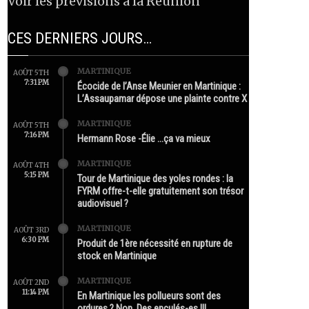
Voir les prévisions à la Réunion
CES DERNIERS JOURS…
MARTINIQUE
AOÛT 5TH
7:31 PM
Écocide de l’Anse Meunier en Martinique :
L’Assaupamar dépose une plainte contre X
MARTINIQUE
AOÛT 5TH
7:16 PM
Hermann Rose -Élie …ça va mieux
MARTINIQUE
AOÛT 4TH
5:15 PM
Tour de Martinique des yoles rondes : la
FYRM offre-t-elle gratuitement son trésor
audiovisuel ?
MARTINIQUE
AOÛT 3RD
6:30 PM
Produit de 1ère nécessité en rupture de
stock en Martinique
MARTINIQUE
AOÛT 2ND
11:14 PM
En Martinique les pollueurs sont des
ordures ? Non. Des enculés-es !!!