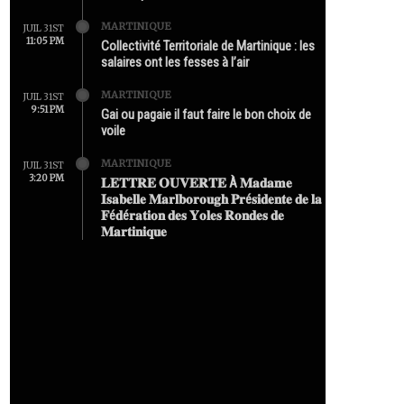
MARTINIQUE
JUIL 31ST
11:05 PM
Collectivité Territoriale de Martinique : les
salaires ont les fesses à l’air
MARTINIQUE
JUIL 31ST
9:51 PM
Gai ou pagaie il faut faire le bon choix de
voile
MARTINIQUE
JUIL 31ST
3:20 PM
𝐋𝐄𝐓𝐓𝐑𝐄 𝐎𝐔𝐕𝐄𝐑𝐓𝐄 À 𝐌𝐚𝐝𝐚𝐦𝐞
𝐈𝐬𝐚𝐛𝐞𝐥𝐥𝐞 𝐌𝐚𝐫𝐥𝐛𝐨𝐫𝐨𝐮𝐠𝐡 𝐏𝐫é𝐬𝐢𝐝𝐞𝐧𝐭𝐞 𝐝𝐞 𝐥𝐚
𝐅é𝐝é𝐫𝐚𝐭𝐢𝐨𝐧 𝐝𝐞𝐬 𝐘𝐨𝐥𝐞𝐬 𝐑𝐨𝐧𝐝𝐞𝐬 𝐝𝐞
𝐌𝐚𝐫𝐭𝐢𝐧𝐢𝐪𝐮𝐞