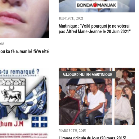
JUIN 19TH, 2021
Martinique : "Voilà pourquoi je ne voterai
pas Alfred Marie-Jeanne le 20 Juin 2021"
018
ou ka fè a, man ké fè'w rété
AUJOURD'HUI EN MARTINIQUE
MARS 30TH, 2015
L'image ridicule du jour (30 mars 2015)