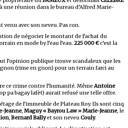
e propriétaire du
FAMEUX
et désormais
CÉLÈBRE
 à une réunion dans le bureau d’Alfred Marie-
st venu avec son neveu. Pas con.
uestion de négocier le montant de l’achat du
orrain en mode by l’eau l’eau.
225 000 €
c’est la
t l’opinion publique trouve scandaleux que les
ognon (rime en gnon) pour un terrain farci au
ntre ce crime contre l’humanité. Même
Antoine
p pa bagay lafèt) aurait refusé une telle offre.
 étage de l’immeuble de Plateau Roy. Ils sont cinq
e-Jeanne
,
Maguy « Bayrou Law » Marie-Jeanne
, le
dion
,
Bernard Bally
et son neveu
Couly
.