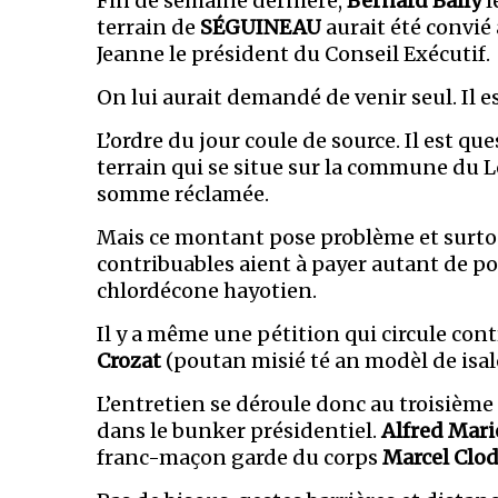
Fin de semaine dernière,
Bernard Bally
l
terrain de
SÉGUINEAU
aurait été convié
Jeanne le président du Conseil Exécutif.
On lui aurait demandé de venir seul. Il e
L’ordre du jour coule de source. Il est q
terrain qui se situe sur la commune du L
somme réclamée.
Mais ce montant pose problème et surtou
contribuables aient à payer autant de p
chlordécone hayotien.
Il y a même une pétition qui circule co
Crozat
(poutan misié té an modèl de isalo
L’entretien se déroule donc au troisième
dans le bunker présidentiel.
Alfred Mari
franc-maçon garde du corps
Marcel Clo