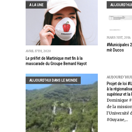
A LA UNE
AUJOURD'HUI
MARS 31ST, 2014
#Municipales 2
mè Ducos
AVRIL 17TH, 2020
Le préfet de Martinique met fin à la
mascarade du Groupe Bernard Hayot
AUJOURD'HUI
AUJOURD'HUI DANS LE MONDE
Projet de loi #
à la régionalis
supérieur et la
Dominique #
de la missio
l'Université d
#Guyane,...