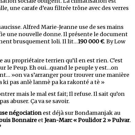
iation sociale obligent. La climatisation est
alle, une carafe d’eau filtrée trône avec des verres
ucisse. Alfred Marie-Jeanne use de ses mains
ifie une nouvelle donne. Il présente le document
nent brusquement loli. Il lit…
190 000 €
. By Low
au propriétaire terrien qu’il en est rien. C’est
ur le Peup. Eh oui…quand le peuple y est…on
t… »on va s’arranger pour trouver une manière
Sa ki pas anlè lanmè pa ka rakonté a tè »
trer mais le mal est fait; Il refuse. Il sait qu’on
 pas abuser. Ça va se savoir.
use négociation
est déjà sur Bondamanjak au
louis Bonnaire
et
Jean-Marc « Poulidor 2 » Pulvar
.
?