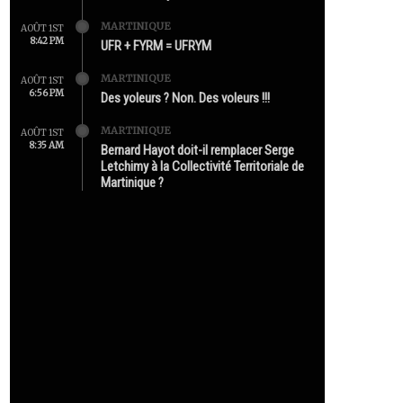
MARTINIQUE
AOÛT 1ST
8:42 PM
UFR + FYRM = UFRYM
MARTINIQUE
AOÛT 1ST
6:56 PM
Des yoleurs ? Non. Des voleurs !!!
MARTINIQUE
AOÛT 1ST
8:35 AM
Bernard Hayot doit-il remplacer Serge
Letchimy à la Collectivité Territoriale de
Martinique ?