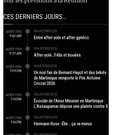
Voir les prévisions à la Réunion
CES DERNIERS JOURS…
MARTINIQUE
AOÛT 7TH
9:45 AM
Entre after-yole et after-gynéco
MARTINIQUE
AOÛT 7TH
9:37 AM
After-yole…Félix et bouées
MARTINIQUE
AOÛT 6TH
7:59 PM
Un noir fan de Bernard Hayot et des békés
de Martinique remporte le Prix Antoine
Crozat 2026
MARTINIQUE
AOÛT 5TH
7:31 PM
Écocide de l’Anse Meunier en Martinique :
L’Assaupamar dépose une plainte contre X
MARTINIQUE
AOÛT 5TH
7:16 PM
Hermann Rose -Élie …ça va mieux
MARTINIQUE