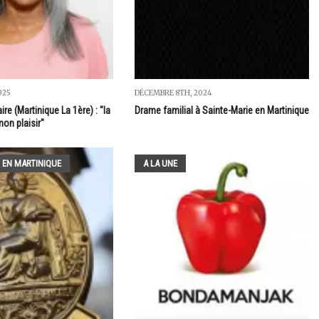
025
DÉCEMBRE 8TH, 2024
re (Martinique La 1ère) : "la
Drame familial à Sainte-Marie en Martinique
on plaisir"
 EN MARTINIQUE
A LA UNE