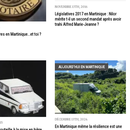
NOVEMBRE 13TH, 2016
Législatives 2017 en Martinique : Nilor
mérite t-il un second mandat après avoir
trahi Alfred Marie-Jeanne ?
4
es en Martinique...et toi ?
AUJOURD'HUI EN MARTINIQUE
DÉCEMBRE 13TH, 2024
15
En Martinique même la résilience est une
outeille à la mise en bière