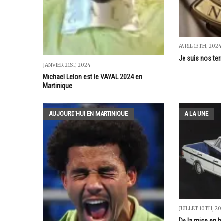
AVRIL 13TH, 202
Je suis nos terr
JANVIER 21ST, 2024
Michaël Leton est le VAVAL 2024 en
Martinique
AUJOURD'HUI EN MARTINIQUE
A LA UNE
JUILLET 10TH, 20
De la mise en b