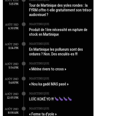
AOÛT 4TH
5:15 PM
Tour de Martinique des yoles rondes : la
FYRM offre-t-elle gratuitement son trésor
audiovisuel ?
MARTINIQUE
AOÛT 3RD
6:30 PM
Produit de 1ère nécessité en rupture de
stock en Martinique
MARTINIQUE
AOÛT 2ND
11:14 PM
En Martinique les pollueurs sont des
ordures ? Non. Des enculés-es !!!
MARTINIQUE
AOÛT 2ND
5:56 PM
« Mérine rivers to cross »
MARTINIQUE
AOÛT 2ND
5:48 PM
« Nou ka gadé MAS pasé »
MARTINIQUE
AOÛT 2ND
12:05 PM
LOÏC KOKÉ YO !!!
MARTINIQUE
AOÛT 2ND
8:08 AM
« Ferme ta d’yole »