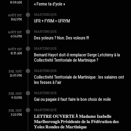
8:08 AM
« Ferme ta d’yole »
MARTINIQUE
AOÛT 1ST
8:42 PM
UFR + FYRM = UFRYM
MARTINIQUE
AOÛT 1ST
6:56 PM
Des yoleurs ? Non. Des voleurs !!!
MARTINIQUE
AOÛT 1ST
8:35 AM
Bernard Hayot doit-il remplacer Serge Letchimy à la
Collectivité Territoriale de Martinique ?
MARTINIQUE
JUIL 31ST
11:05 PM
Collectivité Territoriale de Martinique : les salaires ont
les fesses à l’air
MARTINIQUE
JUIL 31ST
9:51 PM
Gai ou pagaie il faut faire le bon choix de voile
MARTINIQUE
JUIL 31ST
3:20 PM
𝐋𝐄𝐓𝐓𝐑𝐄 𝐎𝐔𝐕𝐄𝐑𝐓𝐄 À 𝐌𝐚𝐝𝐚𝐦𝐞 𝐈𝐬𝐚𝐛𝐞𝐥𝐥𝐞
𝐌𝐚𝐫𝐥𝐛𝐨𝐫𝐨𝐮𝐠𝐡 𝐏𝐫é𝐬𝐢𝐝𝐞𝐧𝐭𝐞 𝐝𝐞 𝐥𝐚 𝐅é𝐝é𝐫𝐚𝐭𝐢𝐨𝐧 𝐝𝐞𝐬
𝐘𝐨𝐥𝐞𝐬 𝐑𝐨𝐧𝐝𝐞𝐬 𝐝𝐞 𝐌𝐚𝐫𝐭𝐢𝐧𝐢𝐪𝐮𝐞