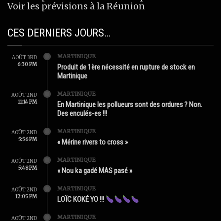
Voir les prévisions à la Réunion
CES DERNIERS JOURS…
MARTINIQUE
AOÛT 3RD
6:30 PM
Produit de 1ère nécessité en rupture de stock en
Martinique
MARTINIQUE
AOÛT 2ND
11:14 PM
En Martinique les pollueurs sont des ordures ? Non.
Des enculés-es !!!
MARTINIQUE
AOÛT 2ND
5:56 PM
« Mérine rivers to cross »
MARTINIQUE
AOÛT 2ND
5:48 PM
« Nou ka gadé MAS pasé »
MARTINIQUE
AOÛT 2ND
12:05 PM
LOÏC KOKÉ YO !!!
MARTINIQUE
AOÛT 2ND