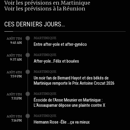
Voir les prévisions en Martinique
Voir les prévisions à la Réunion
CES DERNIERS JOURS…
MARTINIQUE
AOÛT 7TH
9:45 AM
Entre after-yole et after-gynéco
MARTINIQUE
AOÛT 7TH
9:37 AM
After-yole…Félix et bouées
MARTINIQUE
AOÛT 6TH
7:59 PM
Un noir fan de Bernard Hayot et des békés de
Martinique remporte le Prix Antoine Crozat 2026
MARTINIQUE
AOÛT 5TH
7:31 PM
Écocide de l’Anse Meunier en Martinique :
L’Assaupamar dépose une plainte contre X
MARTINIQUE
AOÛT 5TH
7:16 PM
Hermann Rose -Élie …ça va mieux