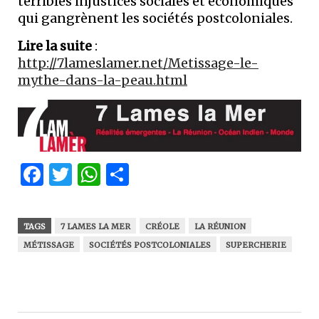
terribles injustices sociales et économiques
qui gangrènent les sociétés postcoloniales.
Lire la suite
:
http://7lameslamer.net/Metissage-le-
mythe-dans-la-peau.html
Facebook
Twitter
WhatsApp
Partager
TAGS
7 LAMES LA MER
CRÉOLE
LA RÉUNION
MÉTISSAGE
SOCIÉTÉS POSTCOLONIALES
SUPERCHERIE