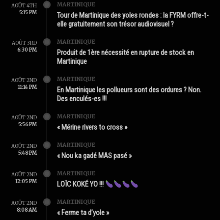
MARTINIQUE
AOÛT 4TH
5:15 PM
Tour de Martinique des yoles rondes : la FYRM offre-t-
elle gratuitement son trésor audiovisuel ?
MARTINIQUE
AOÛT 3RD
6:30 PM
Produit de 1ère nécessité en rupture de stock en
Martinique
MARTINIQUE
AOÛT 2ND
11:14 PM
En Martinique les pollueurs sont des ordures ? Non.
Des enculés-es !!!
MARTINIQUE
AOÛT 2ND
5:56 PM
« Mérine rivers to cross »
MARTINIQUE
AOÛT 2ND
5:48 PM
« Nou ka gadé MAS pasé »
MARTINIQUE
AOÛT 2ND
12:05 PM
LOÏC KOKÉ YO !!!
MARTINIQUE
AOÛT 2ND
8:08 AM
« Ferme ta d’yole »