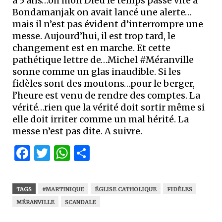
a 5 ans…oh mon Dieu le temps passe vite à
Bondamanjak on avait lancé une alerte…
mais il n’est pas évident d’interrompre une
messe. Aujourd’hui, il est trop tard, le
changement est en marche. Et cette
pathétique lettre de…Michel #Méranville
sonne comme un glas inaudible. Si les
fidèles sont des moutons…pour le berger,
l’heure est venu de rendre des comptes. La
vérité…rien que la vérité doit sortir même si
elle doit irriter comme un mal hérité. La
messe n’est pas dite. A suivre.
Facebook
Twitter
WhatsApp
Partager
TAGS
#MARTINIQUE
ÉGLISE CATHOLIQUE
FIDÈLES
MÉRANVILLE
SCANDALE