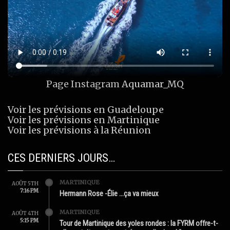
Page Instagram
Aquamar_MQ
Voir les prévisions en Guadeloupe
Voir les prévisions en Martinique
Voir les prévisions à la Réunion
CES DERNIERS JOURS…
MARTINIQUE
AOÛT 5TH
7:16 PM
Hermann Rose -Élie …ça va mieux
MARTINIQUE
AOÛT 4TH
5:15 PM
Tour de Martinique des yoles rondes : la FYRM offre-t-