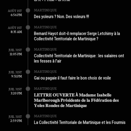
MARTINIQUE
AOÛT 1ST
6:56 PM
Des yoleurs ? Non. Des voleurs !!!
MARTINIQUE
AOÛT 1ST
8:35 AM
Bernard Hayot doit-il remplacer Serge Letchimy à la
Collectivité Territoriale de Martinique ?
MARTINIQUE
JUIL 31ST
11:05 PM
Collectivité Territoriale de Martinique : les salaires ont
les fesses à l’air
MARTINIQUE
JUIL 31ST
9:51 PM
Gai ou pagaie il faut faire le bon choix de voile
MARTINIQUE
JUIL 31ST
3:20 PM
𝐋𝐄𝐓𝐓𝐑𝐄 𝐎𝐔𝐕𝐄𝐑𝐓𝐄 À 𝐌𝐚𝐝𝐚𝐦𝐞 𝐈𝐬𝐚𝐛𝐞𝐥𝐥𝐞
𝐌𝐚𝐫𝐥𝐛𝐨𝐫𝐨𝐮𝐠𝐡 𝐏𝐫é𝐬𝐢𝐝𝐞𝐧𝐭𝐞 𝐝𝐞 𝐥𝐚 𝐅é𝐝é𝐫𝐚𝐭𝐢𝐨𝐧 𝐝𝐞𝐬
𝐘𝐨𝐥𝐞𝐬 𝐑𝐨𝐧𝐝𝐞𝐬 𝐝𝐞 𝐌𝐚𝐫𝐭𝐢𝐧𝐢𝐪𝐮𝐞
MARTINIQUE
JUIL 31ST
2:59 PM
La Collectivité Territoriale de Martinique et les Fourmis