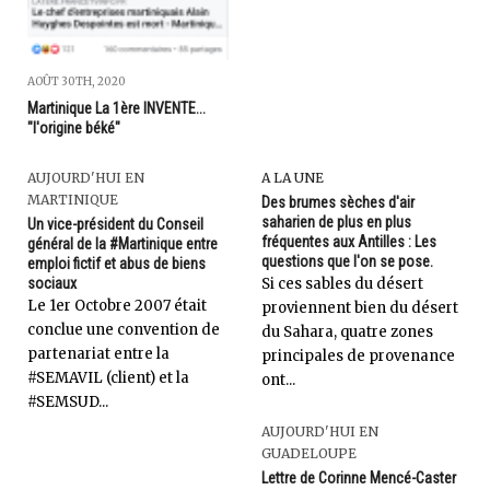
AOÛT 30TH, 2020
Martinique La 1ère INVENTE...
"l'origine béké"
AUJOURD'HUI EN
A LA UNE
MARTINIQUE
Des brumes sèches d'air
saharien de plus en plus
Un vice-président du Conseil
fréquentes aux Antilles : Les
général de la #Martinique entre
questions que l'on se pose.
emploi fictif et abus de biens
sociaux
Si ces sables du désert
Le 1er Octobre 2007 était
proviennent bien du désert
conclue une convention de
du Sahara, quatre zones
partenariat entre la
principales de provenance
#SEMAVIL (client) et la
ont...
#SEMSUD...
AUJOURD'HUI EN
GUADELOUPE
Lettre de Corinne Mencé-Caster