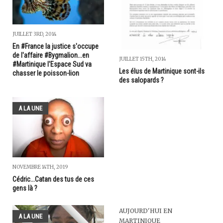
JUILLET 3RD, 2014
En #France la justice s'occupe
de l'affaire #Bygmalion...en
JUILLET 15TH, 2014
#Martinique l'Espace Sud va
Les élus de Martinique sont-ils
chasser le poisson-lion
des salopards ?
A LA UNE
NOVEMBRE 14TH, 2019
Cédric...Catan des tus de ces
gens là ?
AUJOURD'HUI EN
A LA UNE
MARTINIQUE