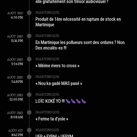
elle gratuitement son trésor audiovisuel ?
MARTINIQUE
AOÛT 3RD
6:30 PM
Produit de 1ère nécessité en rupture de stock en
Martinique
MARTINIQUE
AOÛT 2ND
11:14 PM
En Martinique les pollueurs sont des ordures ? Non.
Des enculés-es !!!
MARTINIQUE
AOÛT 2ND
5:56 PM
« Mérine rivers to cross »
MARTINIQUE
AOÛT 2ND
5:48 PM
« Nou ka gadé MAS pasé »
MARTINIQUE
AOÛT 2ND
12:05 PM
LOÏC KOKÉ YO !!!
MARTINIQUE
AOÛT 2ND
8:08 AM
« Ferme ta d’yole »
MARTINIQUE
AOÛT 1ST
8:42 PM
UFR + FYRM = UFRYM