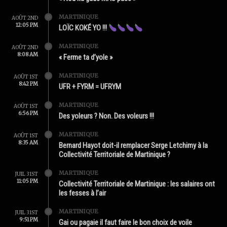
MARTINIQUE
AOÛT 2ND
12:05 PM
LOÏC KOKÉ YO !!!
MARTINIQUE
AOÛT 2ND
8:08 AM
« Ferme ta d’yole »
MARTINIQUE
AOÛT 1ST
8:42 PM
UFR + FYRM = UFRYM
MARTINIQUE
AOÛT 1ST
6:56 PM
Des yoleurs ? Non. Des voleurs !!!
MARTINIQUE
AOÛT 1ST
8:35 AM
Bernard Hayot doit-il remplacer Serge Letchimy à la
Collectivité Territoriale de Martinique ?
MARTINIQUE
JUIL 31ST
11:05 PM
Collectivité Territoriale de Martinique : les salaires ont
les fesses à l’air
MARTINIQUE
JUIL 31ST
9:51 PM
Gai ou pagaie il faut faire le bon choix de voile