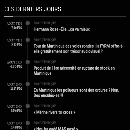
CES DERNIERS JOURS…
MARTINIQUE
AOÛT 5TH
7:16 PM
Hermann Rose -Élie …ça va mieux
MARTINIQUE
AOÛT 4TH
5:15 PM
Tour de Martinique des yoles rondes : la FYRM offre-t-
elle gratuitement son trésor audiovisuel ?
MARTINIQUE
AOÛT 3RD
6:30 PM
Produit de 1ère nécessité en rupture de stock en
Martinique
MARTINIQUE
AOÛT 2ND
11:14 PM
En Martinique les pollueurs sont des ordures ? Non.
Des enculés-es !!!
MARTINIQUE
AOÛT 2ND
5:56 PM
« Mérine rivers to cross »
MARTINIQUE
AOÛT 2ND
5:48 PM
« Nou ka gadé MAS pasé »