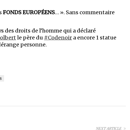
es
FONDS EUROPÉENS
… ». Sans commentaire
ys des droits de l’homme qui a déclaré
olbert
le père du
#Codenoir
a encore 1 statue
 dérange personne.
S
NEXT ARTICLE