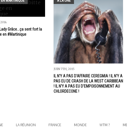
 EN MARTINIQUE
A LA UNE
 2014
ady Grâce...ça sent fort la
ge en #Martinique
JUIN 7TH, 2015
IL N'Y A PAS D'AFFAIRE CEREGMIA ! IL N'Y A
PAS EU DE CRASH DE LA WEST CARIBBEAN
! IL N'Y A PAS EU D'EMPOISONNEMENT AU
CHLORDECONE !
NE
LA RÉUNION
FRANCE
MONDE
WTM ?
ME