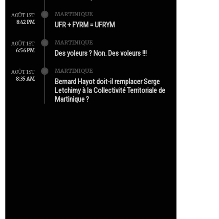
MARTINIQUE
AOÛT 1ST
8:42 PM
UFR + FYRM = UFRYM
MARTINIQUE
AOÛT 1ST
6:56 PM
Des yoleurs ? Non. Des voleurs !!!
MARTINIQUE
AOÛT 1ST
8:35 AM
Bernard Hayot doit-il remplacer Serge
Letchimy à la Collectivité Territoriale de
Martinique ?