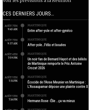
Voir les prévisions à la Réunion
CES DERNIERS JOURS…
MARTINIQUE
AOÛT 7TH
9:45 AM
Entre after-yole et after-gynéco
MARTINIQUE
AOÛT 7TH
9:37 AM
After-yole…Félix et bouées
MARTINIQUE
AOÛT 6TH
7:59 PM
Un noir fan de Bernard Hayot et des békés
de Martinique remporte le Prix Antoine
Crozat 2026
MARTINIQUE
AOÛT 5TH
7:31 PM
Écocide de l’Anse Meunier en Martinique :
L’Assaupamar dépose une plainte contre X
MARTINIQUE
AOÛT 5TH
7:16 PM
Hermann Rose -Élie …ça va mieux
MARTINIQUE