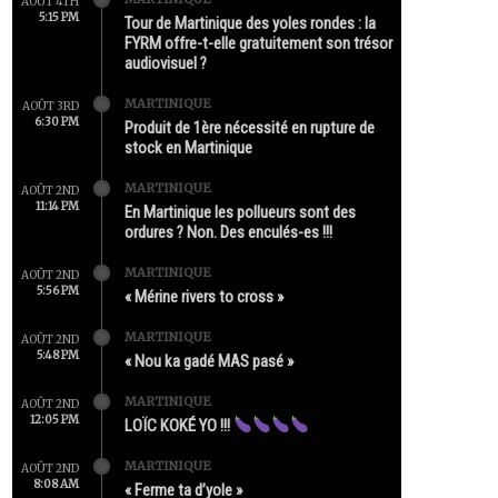
AOÛT 4TH
5:15 PM
Tour de Martinique des yoles rondes : la
FYRM offre-t-elle gratuitement son trésor
audiovisuel ?
MARTINIQUE
AOÛT 3RD
6:30 PM
Produit de 1ère nécessité en rupture de
stock en Martinique
MARTINIQUE
AOÛT 2ND
11:14 PM
En Martinique les pollueurs sont des
ordures ? Non. Des enculés-es !!!
MARTINIQUE
AOÛT 2ND
5:56 PM
« Mérine rivers to cross »
MARTINIQUE
AOÛT 2ND
5:48 PM
« Nou ka gadé MAS pasé »
MARTINIQUE
AOÛT 2ND
12:05 PM
LOÏC KOKÉ YO !!!
MARTINIQUE
AOÛT 2ND
8:08 AM
« Ferme ta d’yole »