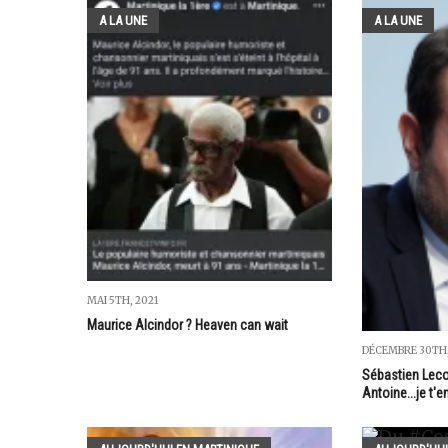
A LA UNE
A LA UNE
MAI 5TH, 2021
Maurice Alcindor ? Heaven can wait
DÉCEMBRE 30TH,
Sébastien Lecor
Antoine...je t'en