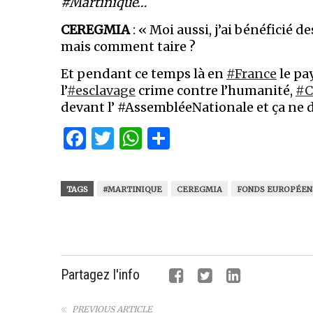
#Martinique…
CEREGMIA
: « Moi aussi, j’ai bénéficié d
mais comment taire ?
Et pendant ce temps là en
#France
le pa
l’
#esclavage
crime contre l’humanité,
#C
devant l’ #AssembléeNationale et ça ne
Facebook
Twitter
WhatsApp
Partager
TAGS
#MARTINIQUE
CEREGMIA
FONDS EUROPÉEN
Partagez l'info
PREVIOUS ARTICLE