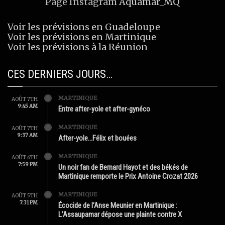
Page Instagram
Aquamar_MQ
Voir les prévisions en Guadeloupe
Voir les prévisions en Martinique
Voir les prévisions à la Réunion
CES DERNIERS JOURS…
MARTINIQUE
AOÛT 7TH
9:45 AM
Entre after-yole et after-gynéco
MARTINIQUE
AOÛT 7TH
9:37 AM
After-yole…Félix et bouées
MARTINIQUE
AOÛT 6TH
7:59 PM
Un noir fan de Bernard Hayot et des békés de
Martinique remporte le Prix Antoine Crozat 2026
MARTINIQUE
AOÛT 5TH
7:31 PM
Écocide de l’Anse Meunier en Martinique :
L’Assaupamar dépose une plainte contre X