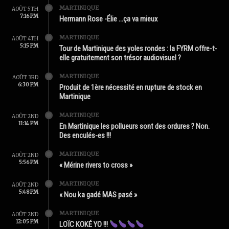
MARTINIQUE
AOÛT 5TH
7:16 PM
Hermann Rose -Élie …ça va mieux
MARTINIQUE
AOÛT 4TH
5:15 PM
Tour de Martinique des yoles rondes : la FYRM offre-t-
elle gratuitement son trésor audiovisuel ?
MARTINIQUE
AOÛT 3RD
6:30 PM
Produit de 1ère nécessité en rupture de stock en
Martinique
MARTINIQUE
AOÛT 2ND
11:14 PM
En Martinique les pollueurs sont des ordures ? Non.
Des enculés-es !!!
MARTINIQUE
AOÛT 2ND
5:56 PM
« Mérine rivers to cross »
MARTINIQUE
AOÛT 2ND
5:48 PM
« Nou ka gadé MAS pasé »
MARTINIQUE
AOÛT 2ND
12:05 PM
LOÏC KOKÉ YO !!!