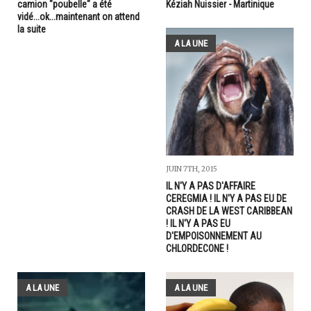
camion "poubelle" a été
Kéziah Nuissier - Martinique
vidé...ok...maintenant on attend
la suite
A LA UNE
JUIN 7TH, 2015
IL N'Y A PAS D'AFFAIRE
CEREGMIA ! IL N'Y A PAS EU DE
CRASH DE LA WEST CARIBBEAN
! IL N'Y A PAS EU
D'EMPOISONNEMENT AU
CHLORDECONE !
A LA UNE
A LA UNE