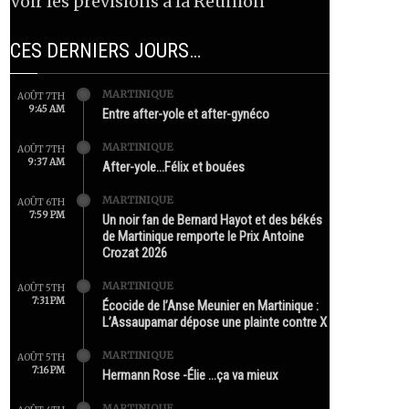
Voir les prévisions à la Réunion
CES DERNIERS JOURS…
MARTINIQUE
AOÛT 7TH
9:45 AM
Entre after-yole et after-gynéco
MARTINIQUE
AOÛT 7TH
9:37 AM
After-yole…Félix et bouées
MARTINIQUE
AOÛT 6TH
7:59 PM
Un noir fan de Bernard Hayot et des békés
de Martinique remporte le Prix Antoine
Crozat 2026
MARTINIQUE
AOÛT 5TH
7:31 PM
Écocide de l’Anse Meunier en Martinique :
L’Assaupamar dépose une plainte contre X
MARTINIQUE
AOÛT 5TH
7:16 PM
Hermann Rose -Élie …ça va mieux
MARTINIQUE