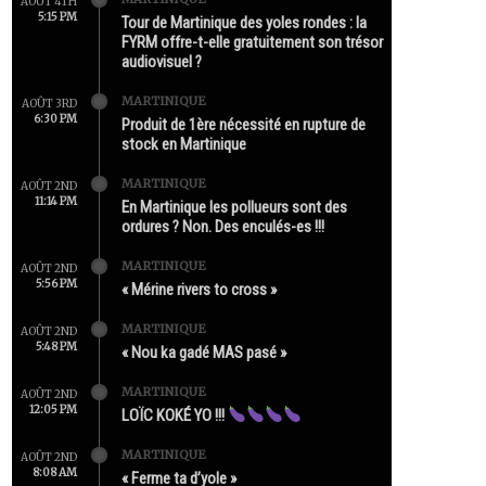
AOÛT 4TH
5:15 PM
Tour de Martinique des yoles rondes : la
FYRM offre-t-elle gratuitement son trésor
audiovisuel ?
MARTINIQUE
AOÛT 3RD
6:30 PM
Produit de 1ère nécessité en rupture de
stock en Martinique
MARTINIQUE
AOÛT 2ND
11:14 PM
En Martinique les pollueurs sont des
ordures ? Non. Des enculés-es !!!
MARTINIQUE
AOÛT 2ND
5:56 PM
« Mérine rivers to cross »
MARTINIQUE
AOÛT 2ND
5:48 PM
« Nou ka gadé MAS pasé »
MARTINIQUE
AOÛT 2ND
12:05 PM
LOÏC KOKÉ YO !!!
MARTINIQUE
AOÛT 2ND
8:08 AM
« Ferme ta d’yole »