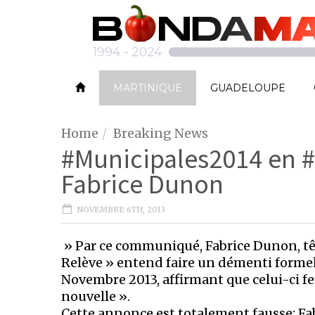
MARTINIQUE
GUADELOUPE
Home
Breaking News
#Municipales2014 en #
Fabrice Dunon
NOVEMBRE 6TH, 2013
» Par ce communiqué, Fabrice Dunon, tê
Relève » entend faire un démenti formel 
Novembre 2013, affirmant que celui-ci f
nouvelle ».
Cette annonce est totalement fausse: Fa