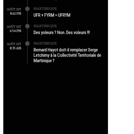
MARTINIQUE
AOÛT 1ST
8:42 PM
UFR + FYRM = UFRYM
MARTINIQUE
AOÛT 1ST
6:56 PM
Des yoleurs ? Non. Des voleurs !!!
MARTINIQUE
AOÛT 1ST
8:35 AM
Bernard Hayot doit-il remplacer Serge
Letchimy à la Collectivité Territoriale de
Martinique ?