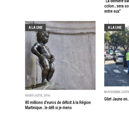
"La dernière ba
colon , sera so
entre eux"
A LA UNE
A LA UNE
NOVEMBRE 24TH,
MARS 24TH, 2016
Gilet Jaune en.
80 millions d'euros de déficit à la Région
Martinique...le défi si je mens