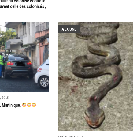
taille du colonisé contre le
uvent celle des colonisés ,
A LA UNE
 2018
.. Martinique.