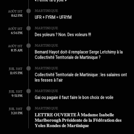
« Ferme ta d’yole »
MARTINIQUE
AOÛT 1ST
8:42 PM
UFR + FYRM = UFRYM
MARTINIQUE
AOÛT 1ST
6:56 PM
Des yoleurs ? Non. Des voleurs !!!
MARTINIQUE
AOÛT 1ST
8:35 AM
Bernard Hayot doit-il remplacer Serge Letchimy à la
Collectivité Territoriale de Martinique ?
MARTINIQUE
JUIL 31ST
11:05 PM
Collectivité Territoriale de Martinique : les salaires ont
les fesses à l’air
MARTINIQUE
JUIL 31ST
9:51 PM
Gai ou pagaie il faut faire le bon choix de voile
MARTINIQUE
JUIL 31ST
3:20 PM
𝐋𝐄𝐓𝐓𝐑𝐄 𝐎𝐔𝐕𝐄𝐑𝐓𝐄 À 𝐌𝐚𝐝𝐚𝐦𝐞 𝐈𝐬𝐚𝐛𝐞𝐥𝐥𝐞
𝐌𝐚𝐫𝐥𝐛𝐨𝐫𝐨𝐮𝐠𝐡 𝐏𝐫é𝐬𝐢𝐝𝐞𝐧𝐭𝐞 𝐝𝐞 𝐥𝐚 𝐅é𝐝é𝐫𝐚𝐭𝐢𝐨𝐧 𝐝𝐞𝐬
𝐘𝐨𝐥𝐞𝐬 𝐑𝐨𝐧𝐝𝐞𝐬 𝐝𝐞 𝐌𝐚𝐫𝐭𝐢𝐧𝐢𝐪𝐮𝐞