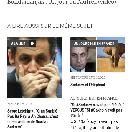
Bondamanjak : Un jour ou l'autre... (vidéo)
A LIRE AUSSI SUR LE MÊME SUJET
A LA UNE
AUJOURD'HUI EN FRANCE
SEPTEMBRE 25TH, 2025
Sarkozy et l’Eléphant
AUJOURD'HUI EN FRANCE
MARS 15TH, 2016
"Si #Sarkozy n'avait pas été là..."
VERSUS "Si #Sakho n'avait pas
Serge Letchimy : "Gran Sanblé
été là..."
Pou Ba Peyi a An Chans...c'est
« Si #Sarkozy n'avait pas
une invention de Nicolas
Sarkozy"
été là, il n'y aurait plus de