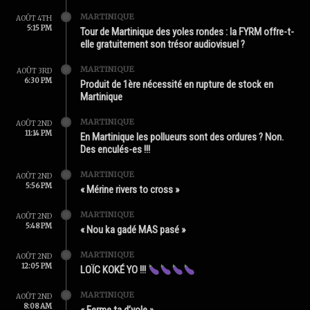
MARTINIQUE
AOÛT 4TH
5:15 PM
Tour de Martinique des yoles rondes : la FYRM offre-t-
elle gratuitement son trésor audiovisuel ?
MARTINIQUE
AOÛT 3RD
6:30 PM
Produit de 1ère nécessité en rupture de stock en
Martinique
MARTINIQUE
AOÛT 2ND
11:14 PM
En Martinique les pollueurs sont des ordures ? Non.
Des enculés-es !!!
MARTINIQUE
AOÛT 2ND
5:56 PM
« Mérine rivers to cross »
MARTINIQUE
AOÛT 2ND
5:48 PM
« Nou ka gadé MAS pasé »
MARTINIQUE
AOÛT 2ND
12:05 PM
LOÏC KOKÉ YO !!!
MARTINIQUE
AOÛT 2ND
8:08 AM