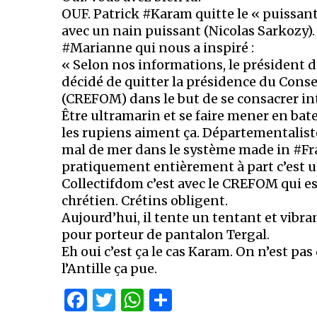
OUF. Patrick #Karam quitte le « puissa
avec un nain puissant (Nicolas Sarkozy). C
#Marianne qui nous a inspiré :
« Selon nos informations, le président d
décidé de quitter la présidence du Conse
(CREFOM) dans le but de se consacrer in
Être ultramarin et se faire mener en ba
les rupiens aiment ça. Départementaliste
mal de mer dans le système made in #Fran
pratiquement entièrement à part c’est un
Collectifdom c’est avec le CREFOM qui es
chrétien. Crétins obligent.
Aujourd’hui, il tente un tentant et vibr
pour porteur de pantalon Tergal.
Eh oui c’est ça le cas Karam. On n’est pa
l’Antille ça pue.
Facebook
Twitter
WhatsApp
Partager