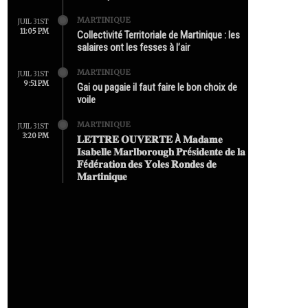
MARTINIQUE
JUIL 31ST
11:05 PM
Collectivité Territoriale de Martinique : les
salaires ont les fesses à l’air
MARTINIQUE
JUIL 31ST
9:51 PM
Gai ou pagaie il faut faire le bon choix de
voile
MARTINIQUE
JUIL 31ST
3:20 PM
𝐋𝐄𝐓𝐓𝐑𝐄 𝐎𝐔𝐕𝐄𝐑𝐓𝐄 À 𝐌𝐚𝐝𝐚𝐦𝐞
𝐈𝐬𝐚𝐛𝐞𝐥𝐥𝐞 𝐌𝐚𝐫𝐥𝐛𝐨𝐫𝐨𝐮𝐠𝐡 𝐏𝐫é𝐬𝐢𝐝𝐞𝐧𝐭𝐞 𝐝𝐞 𝐥𝐚
𝐅é𝐝é𝐫𝐚𝐭𝐢𝐨𝐧 𝐝𝐞𝐬 𝐘𝐨𝐥𝐞𝐬 𝐑𝐨𝐧𝐝𝐞𝐬 𝐝𝐞
𝐌𝐚𝐫𝐭𝐢𝐧𝐢𝐪𝐮𝐞