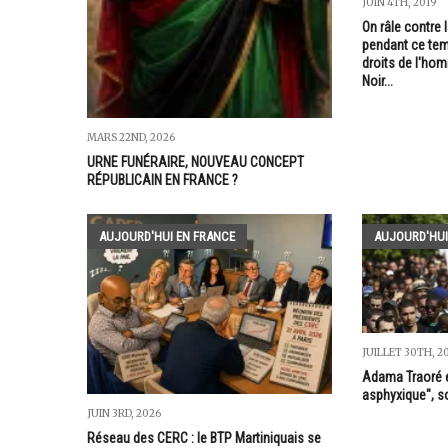
JUIN 4TH, 2019
On râle contre 
pendant ce tem
droits de l'hom
Noir...
MARS 22ND, 2026
URNE FUNÉRAIRE, NOUVEAU CONCEPT
RÉPUBLICAIN EN FRANCE ?
AUJOURD'HUI EN FRANCE
AUJOURD'HUI
JUILLET 30TH, 2
Adama Traoré 
asphyxique", so
JUIN 3RD, 2026
Réseau des CERC : le BTP Martiniquais se