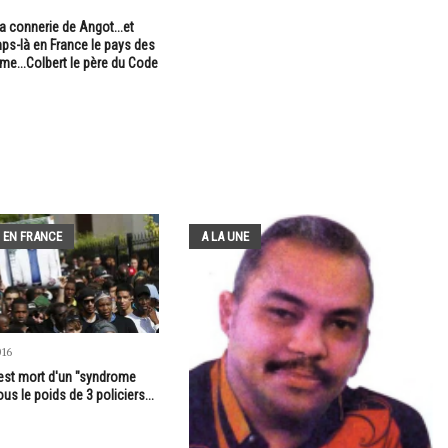
la connerie de Angot...et
ps-là en France le pays des
me...Colbert le père du Code
 EN FRANCE
A LA UNE
016
est mort d'un "syndrome
us le poids de 3 policiers...