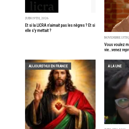
JUIN 19TH, 2026
Et si la LICRA n'aimait pas les nègres ? Et si
elle s'y mettait ?
NOVEMBRE 13TH,
Vous voulez me
vie...venez rep
AUJOURD'HUI EN FRANCE
A LA UNE