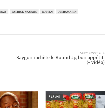
KOZY
PATRICK #KARAM
RUPIEN
ULTRAMARIN
NEXT ARTICLE
Baygon rachète le RoundUp, bon appétit.
(+ vidéo)
A LA UNE