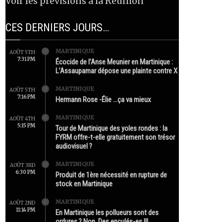
Voir les prévisions à la Réunion
CES DERNIERS JOURS…
MARTINIQUE
AOÛT 5TH
7:31 PM
Écocide de l’Anse Meunier en Martinique :
L’Assaupamar dépose une plainte contre X
MARTINIQUE
AOÛT 5TH
7:16 PM
Hermann Rose -Élie …ça va mieux
MARTINIQUE
AOÛT 4TH
5:15 PM
Tour de Martinique des yoles rondes : la
FYRM offre-t-elle gratuitement son trésor
audiovisuel ?
MARTINIQUE
AOÛT 3RD
6:30 PM
Produit de 1ère nécessité en rupture de
stock en Martinique
MARTINIQUE
AOÛT 2ND
11:14 PM
En Martinique les pollueurs sont des
ordures ? Non. Des enculés-es !!!