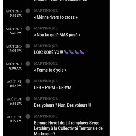
MARTINIQUE
AOÛT 2ND
5:56 PM
« Mérine rivers to cross »
MARTINIQUE
AOÛT 2ND
5:48 PM
« Nou ka gadé MAS pasé »
MARTINIQUE
AOÛT 2ND
12:05 PM
LOÏC KOKÉ YO !!!
MARTINIQUE
AOÛT 2ND
8:08 AM
« Ferme ta d’yole »
MARTINIQUE
AOÛT 1ST
8:42 PM
UFR + FYRM = UFRYM
MARTINIQUE
AOÛT 1ST
6:56 PM
Des yoleurs ? Non. Des voleurs !!!
MARTINIQUE
AOÛT 1ST
8:35 AM
Bernard Hayot doit-il remplacer Serge
Letchimy à la Collectivité Territoriale de
Martinique ?