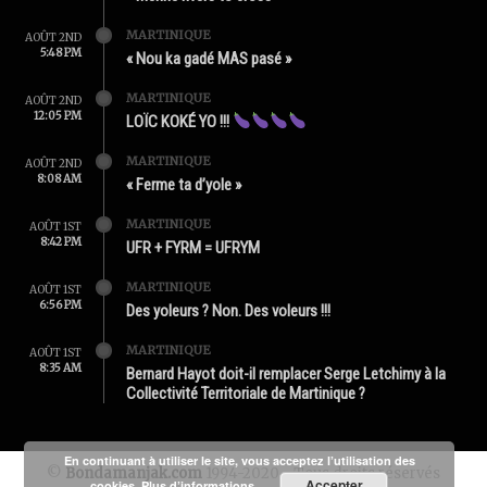
MARTINIQUE
AOÛT 2ND
5:48 PM
« Nou ka gadé MAS pasé »
MARTINIQUE
AOÛT 2ND
12:05 PM
LOÏC KOKÉ YO !!!
MARTINIQUE
AOÛT 2ND
8:08 AM
« Ferme ta d’yole »
MARTINIQUE
AOÛT 1ST
8:42 PM
UFR + FYRM = UFRYM
MARTINIQUE
AOÛT 1ST
6:56 PM
Des yoleurs ? Non. Des voleurs !!!
MARTINIQUE
AOÛT 1ST
8:35 AM
Bernard Hayot doit-il remplacer Serge Letchimy à la
Collectivité Territoriale de Martinique ?
En continuant à utiliser le site, vous acceptez l’utilisation des
©
Bondamanjak.com
1994-2020 - Tous droits réservés
Accepter
cookies.
Plus d’informations