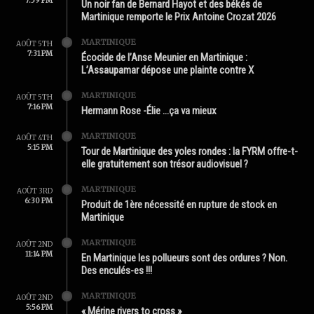
7:59 PM
Un noir fan de Bernard Hayot et des békés de
Martinique remporte le Prix Antoine Crozat 2026
MARTINIQUE
AOÛT 5TH
7:31 PM
Écocide de l’Anse Meunier en Martinique :
L’Assaupamar dépose une plainte contre X
MARTINIQUE
AOÛT 5TH
7:16 PM
Hermann Rose -Élie …ça va mieux
MARTINIQUE
AOÛT 4TH
5:15 PM
Tour de Martinique des yoles rondes : la FYRM offre-t-
elle gratuitement son trésor audiovisuel ?
MARTINIQUE
AOÛT 3RD
6:30 PM
Produit de 1ère nécessité en rupture de stock en
Martinique
MARTINIQUE
AOÛT 2ND
11:14 PM
En Martinique les pollueurs sont des ordures ? Non.
Des enculés-es !!!
MARTINIQUE
AOÛT 2ND
5:56 PM
« Mérine rivers to cross »