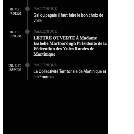
MARTINIQUE
JUIL 31ST
9:51 PM
Gai ou pagaie il faut faire le bon choix de
voile
MARTINIQUE
JUIL 31ST
3:20 PM
𝐋𝐄𝐓𝐓𝐑𝐄 𝐎𝐔𝐕𝐄𝐑𝐓𝐄 À 𝐌𝐚𝐝𝐚𝐦𝐞
𝐈𝐬𝐚𝐛𝐞𝐥𝐥𝐞 𝐌𝐚𝐫𝐥𝐛𝐨𝐫𝐨𝐮𝐠𝐡 𝐏𝐫é𝐬𝐢𝐝𝐞𝐧𝐭𝐞 𝐝𝐞 𝐥𝐚
𝐅é𝐝é𝐫𝐚𝐭𝐢𝐨𝐧 𝐝𝐞𝐬 𝐘𝐨𝐥𝐞𝐬 𝐑𝐨𝐧𝐝𝐞𝐬 𝐝𝐞
𝐌𝐚𝐫𝐭𝐢𝐧𝐢𝐪𝐮𝐞
MARTINIQUE
JUIL 31ST
2:59 PM
La Collectivité Territoriale de Martinique et
les Fourmis