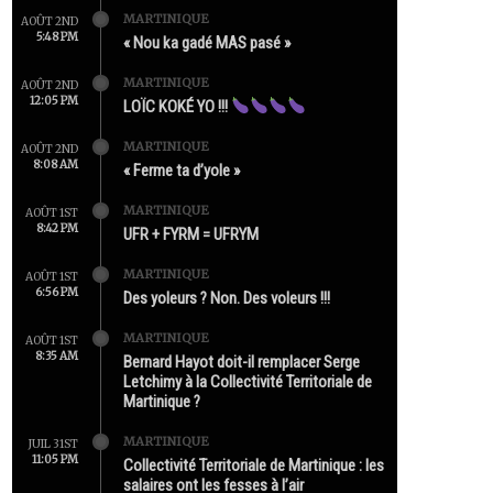
MARTINIQUE
AOÛT 2ND
5:48 PM
« Nou ka gadé MAS pasé »
MARTINIQUE
AOÛT 2ND
12:05 PM
LOÏC KOKÉ YO !!!
MARTINIQUE
AOÛT 2ND
8:08 AM
« Ferme ta d’yole »
MARTINIQUE
AOÛT 1ST
8:42 PM
UFR + FYRM = UFRYM
MARTINIQUE
AOÛT 1ST
6:56 PM
Des yoleurs ? Non. Des voleurs !!!
MARTINIQUE
AOÛT 1ST
8:35 AM
Bernard Hayot doit-il remplacer Serge
Letchimy à la Collectivité Territoriale de
Martinique ?
MARTINIQUE
JUIL 31ST
11:05 PM
Collectivité Territoriale de Martinique : les
salaires ont les fesses à l’air