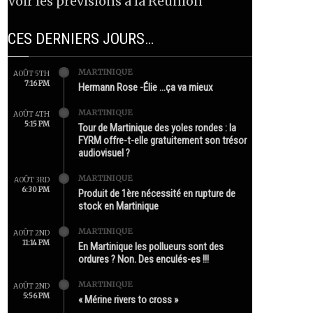
Voir les prévisions à la Réunion
CES DERNIERS JOURS…
MARTINIQUE
AOÛT 5TH
7:16 PM
Hermann Rose -Élie …ça va mieux
MARTINIQUE
AOÛT 4TH
5:15 PM
Tour de Martinique des yoles rondes : la
FYRM offre-t-elle gratuitement son trésor
audiovisuel ?
MARTINIQUE
AOÛT 3RD
6:30 PM
Produit de 1ère nécessité en rupture de
stock en Martinique
MARTINIQUE
AOÛT 2ND
11:14 PM
En Martinique les pollueurs sont des
ordures ? Non. Des enculés-es !!!
MARTINIQUE
AOÛT 2ND
5:56 PM
« Mérine rivers to cross »