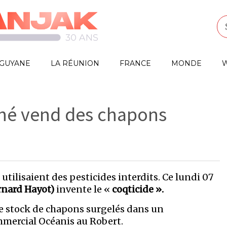
GUYANE
LA RÉUNION
FRANCE
MONDE
W
ché vend des chapons
 utilisaient des pesticides interdits. Ce lundi 07
nard Hayot)
invente le «
coqticide ».
e stock de chapons surgelés dans un
mercial Océanis au Robert.