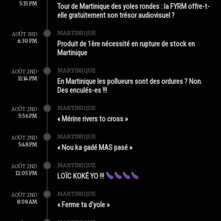
5:15 PM
Tour de Martinique des yoles rondes : la FYRM offre-t-
elle gratuitement son trésor audiovisuel ?
MARTINIQUE
AOÛT 3RD
6:30 PM
Produit de 1ère nécessité en rupture de stock en
Martinique
MARTINIQUE
AOÛT 2ND
11:14 PM
En Martinique les pollueurs sont des ordures ? Non.
Des enculés-es !!!
MARTINIQUE
AOÛT 2ND
5:56 PM
« Mérine rivers to cross »
MARTINIQUE
AOÛT 2ND
5:48 PM
« Nou ka gadé MAS pasé »
MARTINIQUE
AOÛT 2ND
12:05 PM
LOÏC KOKÉ YO !!!
MARTINIQUE
AOÛT 2ND
8:08 AM
« Ferme ta d’yole »