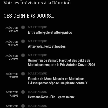
Voir les prévisions à la Réunion
CES DERNIERS JOURS…
MARTINIQUE
AOÛT 7TH
9:45 AM
Entre after-yole et after-gynéco
MARTINIQUE
AOÛT 7TH
9:37 AM
After-yole…Félix et bouées
MARTINIQUE
AOÛT 6TH
7:59 PM
Un noir fan de Bernard Hayot et des békés de
Martinique remporte le Prix Antoine Crozat 2026
MARTINIQUE
AOÛT 5TH
7:31 PM
Écocide de l’Anse Meunier en Martinique :
L’Assaupamar dépose une plainte contre X
MARTINIQUE
AOÛT 5TH
7:16 PM
Hermann Rose -Élie …ça va mieux
MARTINIQUE
AOÛT 4TH