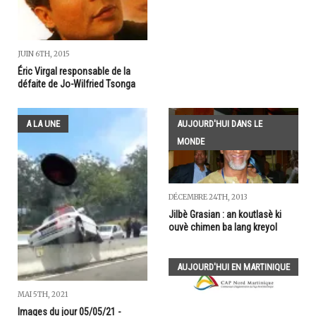
JUIN 6TH, 2015
Éric Virgal responsable de la
défaite de Jo-Wilfried Tsonga
A LA UNE
AUJOURD'HUI DANS LE
MONDE
DÉCEMBRE 24TH, 2013
Jilbè Grasian : an koutlasè ki
ouvè chimen ba lang kreyol
AUJOURD'HUI EN MARTINIQUE
MAI 5TH, 2021
Images du jour 05/05/21 -