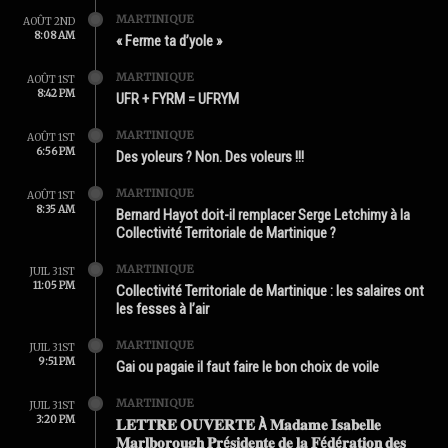
MARTINIQUE
AOÛT 2ND
8:08 AM
« Ferme ta d’yole »
MARTINIQUE
AOÛT 1ST
8:42 PM
UFR + FYRM = UFRYM
MARTINIQUE
AOÛT 1ST
6:56 PM
Des yoleurs ? Non. Des voleurs !!!
MARTINIQUE
AOÛT 1ST
8:35 AM
Bernard Hayot doit-il remplacer Serge Letchimy à la
Collectivité Territoriale de Martinique ?
MARTINIQUE
JUIL 31ST
11:05 PM
Collectivité Territoriale de Martinique : les salaires ont
les fesses à l’air
MARTINIQUE
JUIL 31ST
9:51 PM
Gai ou pagaie il faut faire le bon choix de voile
MARTINIQUE
JUIL 31ST
3:20 PM
𝐋𝐄𝐓𝐓𝐑𝐄 𝐎𝐔𝐕𝐄𝐑𝐓𝐄 À 𝐌𝐚𝐝𝐚𝐦𝐞 𝐈𝐬𝐚𝐛𝐞𝐥𝐥𝐞
𝐌𝐚𝐫𝐥𝐛𝐨𝐫𝐨𝐮𝐠𝐡 𝐏𝐫é𝐬𝐢𝐝𝐞𝐧𝐭𝐞 𝐝𝐞 𝐥𝐚 𝐅é𝐝é𝐫𝐚𝐭𝐢𝐨𝐧 𝐝𝐞𝐬