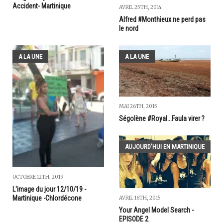
Accident- Martinique
AVRIL 25TH, 2014
Alfred #Monthieux ne perd pas
le nord
A LA UNE
A LA UNE
MAI 26TH, 2015
Ségolène #Royal...Faula virer ?
AUJOURD'HUI EN MARTINIQUE
OCTOBRE 12TH, 2019
L'image du jour 12/10/19 -
Martinique -Chlordécone
AVRIL 16TH, 2015
Your Angel Model Search -
EPISODE 2