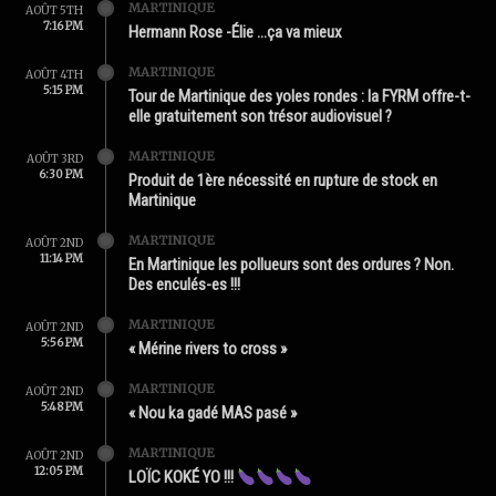
MARTINIQUE
AOÛT 5TH
7:16 PM
Hermann Rose -Élie …ça va mieux
MARTINIQUE
AOÛT 4TH
5:15 PM
Tour de Martinique des yoles rondes : la FYRM offre-t-
elle gratuitement son trésor audiovisuel ?
MARTINIQUE
AOÛT 3RD
6:30 PM
Produit de 1ère nécessité en rupture de stock en
Martinique
MARTINIQUE
AOÛT 2ND
11:14 PM
En Martinique les pollueurs sont des ordures ? Non.
Des enculés-es !!!
MARTINIQUE
AOÛT 2ND
5:56 PM
« Mérine rivers to cross »
MARTINIQUE
AOÛT 2ND
5:48 PM
« Nou ka gadé MAS pasé »
MARTINIQUE
AOÛT 2ND
12:05 PM
LOÏC KOKÉ YO !!!