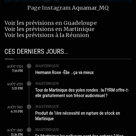
Page Instagram
Aquamar_MQ
Voir les prévisions en Guadeloupe
Voir les prévisions en Martinique
Voir les prévisions à la Réunion
CES DERNIERS JOURS…
MARTINIQUE
AOÛT 5TH
7:16 PM
Hermann Rose -Élie …ça va mieux
MARTINIQUE
AOÛT 4TH
5:15 PM
Tour de Martinique des yoles rondes : la FYRM offre-t-
elle gratuitement son trésor audiovisuel ?
MARTINIQUE
AOÛT 3RD
6:30 PM
Produit de 1ère nécessité en rupture de stock en
Martinique
MARTINIQUE
AOÛT 2ND
11:14 PM