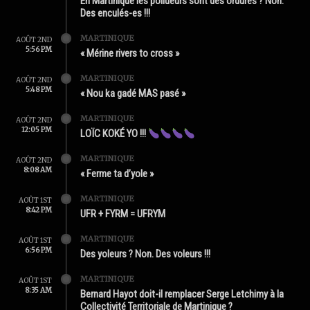
En Martinique les pollueurs sont des ordures ? Non.
Des enculés-es !!!
MARTINIQUE
AOÛT 2ND
5:56 PM
« Mérine rivers to cross »
MARTINIQUE
AOÛT 2ND
5:48 PM
« Nou ka gadé MAS pasé »
MARTINIQUE
AOÛT 2ND
12:05 PM
LOÏC KOKÉ YO !!!
MARTINIQUE
AOÛT 2ND
8:08 AM
« Ferme ta d’yole »
MARTINIQUE
AOÛT 1ST
8:42 PM
UFR + FYRM = UFRYM
MARTINIQUE
AOÛT 1ST
6:56 PM
Des yoleurs ? Non. Des voleurs !!!
MARTINIQUE
AOÛT 1ST
8:35 AM
Bernard Hayot doit-il remplacer Serge Letchimy à la
Collectivité Territoriale de Martinique ?