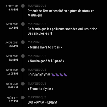
MARTINIQUE
AOÛT 3RD
6:30 PM
Produit de 1ère nécessité en rupture de stock en
Martinique
MARTINIQUE
AOÛT 2ND
11:14 PM
En Martinique les pollueurs sont des ordures ? Non.
Des enculés-es !!!
MARTINIQUE
AOÛT 2ND
5:56 PM
« Mérine rivers to cross »
MARTINIQUE
AOÛT 2ND
5:48 PM
« Nou ka gadé MAS pasé »
MARTINIQUE
AOÛT 2ND
12:05 PM
LOÏC KOKÉ YO !!!
MARTINIQUE
AOÛT 2ND
8:08 AM
« Ferme ta d’yole »
MARTINIQUE
AOÛT 1ST
8:42 PM
UFR + FYRM = UFRYM