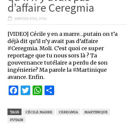
d’affaire Ceregmia
JANVIER 8TH, 2016
[VIDEO] Cécile y en a marre…putain on t’a
déjà dit qu’il n’y avait pas d’affaire
#Ceregmia. Moli. C’est quoi ce super
reportage que tu nous sors là ? Ta
gouvernance tutélaire a perdu de son
ingénierie? Ma parole la #Martinique
avance. Enfin.
Facebook
Twitter
WhatsApp
Partager
TAGS
CÉCILE MARRE
CEREGMIA
MARTINIQUE
PUTAIN