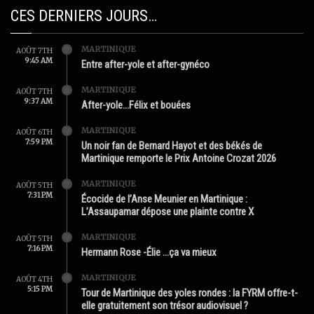
CES DERNIERS JOURS…
MARTINIQUE
AOÛT 7TH
9:45 AM
Entre after-yole et after-gynéco
MARTINIQUE
AOÛT 7TH
9:37 AM
After-yole…Félix et bouées
MARTINIQUE
AOÛT 6TH
7:59 PM
Un noir fan de Bernard Hayot et des békés de
Martinique remporte le Prix Antoine Crozat 2026
MARTINIQUE
AOÛT 5TH
7:31 PM
Écocide de l’Anse Meunier en Martinique :
L’Assaupamar dépose une plainte contre X
MARTINIQUE
AOÛT 5TH
7:16 PM
Hermann Rose -Élie …ça va mieux
MARTINIQUE
AOÛT 4TH
5:15 PM
Tour de Martinique des yoles rondes : la FYRM offre-t-
elle gratuitement son trésor audiovisuel ?