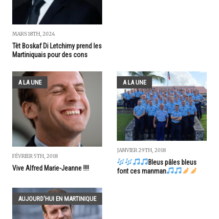
MARS 18TH, 2024
Tèt Boskaf Di Letchimy prend les
Martiniquais pour des cons
A LA UNE
A LA UNE
JANVIER 29TH, 2018
FÉVRIER 5TH, 2018
Bleus pâles bleus
Vive Alfred Marie-Jeanne !!!!
font ces manman
AUJOURD'HUI EN MARTINIQUE