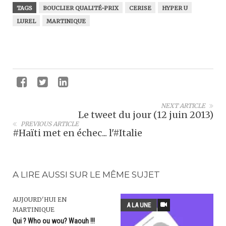
TAGS
BOUCLIER QUALITÉ-PRIX
CERISE
HYPER U
LUREL
MARTINIQUE
NEXT ARTICLE
Le tweet du jour (12 juin 2013)
PREVIOUS ARTICLE
#Haïti met en échec... l'#Italie
A LIRE AUSSI SUR LE MÊME SUJET
AUJOURD'HUI EN
A LA UNE
MARTINIQUE
Qui ? Who ou wou? Waouh !!!