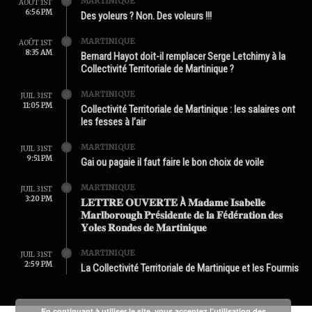
MARTINIQUE
AOÛT 1ST
6:56 PM
Des yoleurs ? Non. Des voleurs !!!
MARTINIQUE
AOÛT 1ST
8:35 AM
Bernard Hayot doit-il remplacer Serge Letchimy à la
Collectivité Territoriale de Martinique ?
MARTINIQUE
JUIL 31ST
11:05 PM
Collectivité Territoriale de Martinique : les salaires ont
les fesses à l’air
MARTINIQUE
JUIL 31ST
9:51 PM
Gai ou pagaie il faut faire le bon choix de voile
MARTINIQUE
JUIL 31ST
3:20 PM
𝐋𝐄𝐓𝐓𝐑𝐄 𝐎𝐔𝐕𝐄𝐑𝐓𝐄 À 𝐌𝐚𝐝𝐚𝐦𝐞 𝐈𝐬𝐚𝐛𝐞𝐥𝐥𝐞
𝐌𝐚𝐫𝐥𝐛𝐨𝐫𝐨𝐮𝐠𝐡 𝐏𝐫é𝐬𝐢𝐝𝐞𝐧𝐭𝐞 𝐝𝐞 𝐥𝐚 𝐅é𝐝é𝐫𝐚𝐭𝐢𝐨𝐧 𝐝𝐞𝐬
𝐘𝐨𝐥𝐞𝐬 𝐑𝐨𝐧𝐝𝐞𝐬 𝐝𝐞 𝐌𝐚𝐫𝐭𝐢𝐧𝐢𝐪𝐮𝐞
MARTINIQUE
JUIL 31ST
2:59 PM
La Collectivité Territoriale de Martinique et les Fourmis
En continuant à utiliser le site, vous acceptez l’utilisation des