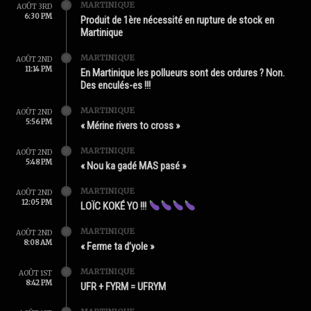
MARTINIQUE
AOÛT 3RD
6:30 PM
Produit de 1ère nécessité en rupture de stock en
Martinique
MARTINIQUE
AOÛT 2ND
11:14 PM
En Martinique les pollueurs sont des ordures ? Non.
Des enculés-es !!!
MARTINIQUE
AOÛT 2ND
5:56 PM
« Mérine rivers to cross »
MARTINIQUE
AOÛT 2ND
5:48 PM
« Nou ka gadé MAS pasé »
MARTINIQUE
AOÛT 2ND
12:05 PM
LOÏC KOKÉ YO !!!
MARTINIQUE
AOÛT 2ND
8:08 AM
« Ferme ta d’yole »
MARTINIQUE
AOÛT 1ST
8:42 PM
UFR + FYRM = UFRYM