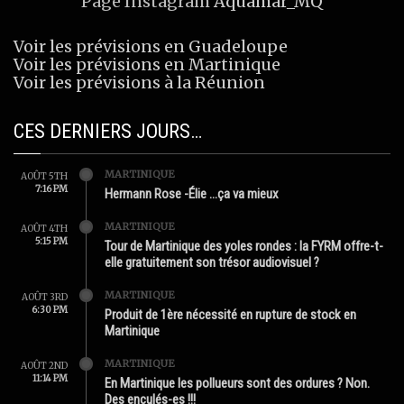
Page Instagram
Aquamar_MQ
Voir les prévisions en Guadeloupe
Voir les prévisions en Martinique
Voir les prévisions à la Réunion
CES DERNIERS JOURS…
MARTINIQUE
AOÛT 5TH
7:16 PM
Hermann Rose -Élie …ça va mieux
MARTINIQUE
AOÛT 4TH
5:15 PM
Tour de Martinique des yoles rondes : la FYRM offre-t-
elle gratuitement son trésor audiovisuel ?
MARTINIQUE
AOÛT 3RD
6:30 PM
Produit de 1ère nécessité en rupture de stock en
Martinique
MARTINIQUE
AOÛT 2ND
11:14 PM
En Martinique les pollueurs sont des ordures ? Non.
Des enculés-es !!!