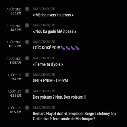
MARTINIQUE
AOÛT 2ND
5:56 PM
« Mérine rivers to cross »
MARTINIQUE
AOÛT 2ND
5:48 PM
« Nou ka gadé MAS pasé »
MARTINIQUE
AOÛT 2ND
12:05 PM
LOÏC KOKÉ YO !!!
MARTINIQUE
AOÛT 2ND
8:08 AM
« Ferme ta d’yole »
MARTINIQUE
AOÛT 1ST
8:42 PM
UFR + FYRM = UFRYM
MARTINIQUE
AOÛT 1ST
6:56 PM
Des yoleurs ? Non. Des voleurs !!!
MARTINIQUE
AOÛT 1ST
8:35 AM
Bernard Hayot doit-il remplacer Serge Letchimy à la
Collectivité Territoriale de Martinique ?