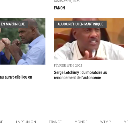
MARS 29TH, 2025
FANON
 EN MARTINIQUE
AUJOURD'HUI EN MARTINIQUE
FÉVRIER 16TH, 2022
6
Serge Letchimy : du moratoire au
au aura t-elle lieu en
renoncement de l’autonomie
NE
LA RÉUNION
FRANCE
MONDE
WTM ?
ME