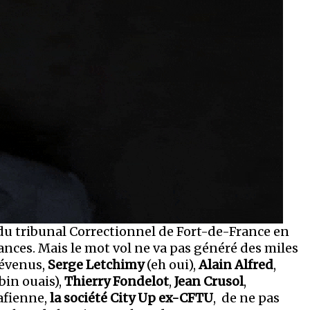
du tribunal Correctionnel de Fort-de-France en
nces. Mais le mot vol ne va pas généré des miles
révenus,
Serge Letchimy
(eh oui),
Alain Alfred
,
bin ouais),
Thierry Fondelot
,
Jean Crusol
,
kafienne,
la société City Up ex-CFTU
, de ne pas