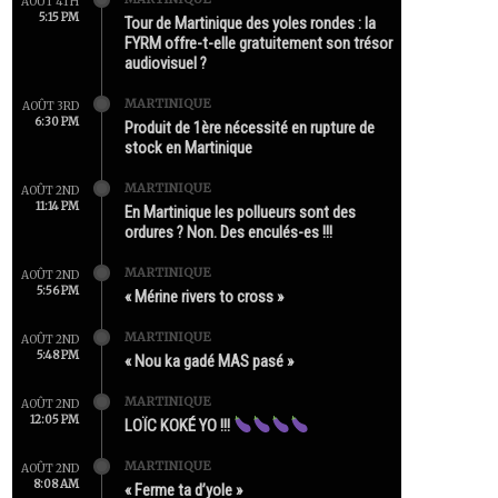
AOÛT 4TH
5:15 PM
Tour de Martinique des yoles rondes : la
FYRM offre-t-elle gratuitement son trésor
audiovisuel ?
MARTINIQUE
AOÛT 3RD
6:30 PM
Produit de 1ère nécessité en rupture de
stock en Martinique
MARTINIQUE
AOÛT 2ND
11:14 PM
En Martinique les pollueurs sont des
ordures ? Non. Des enculés-es !!!
MARTINIQUE
AOÛT 2ND
5:56 PM
« Mérine rivers to cross »
MARTINIQUE
AOÛT 2ND
5:48 PM
« Nou ka gadé MAS pasé »
MARTINIQUE
AOÛT 2ND
12:05 PM
LOÏC KOKÉ YO !!!
MARTINIQUE
AOÛT 2ND
8:08 AM
« Ferme ta d’yole »