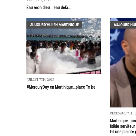
AVRIL 7TH, 2023
Eau mon dieu ...eau delà...
AUJOURD'HUI EN MARTINIQUE
AUJOURD'HUI
JUILLET 7TH, 2013
#MercuryDay en Martinique...place To be
DÉCEMBRE 7TH, 
Martinique : po
fidèle serviteu
t-il une plainte