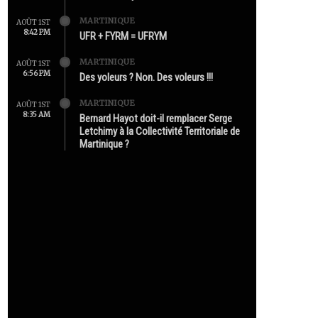
MARTINIQUE
AOÛT 1ST
8:42 PM
UFR + FYRM = UFRYM
MARTINIQUE
AOÛT 1ST
6:56 PM
Des yoleurs ? Non. Des voleurs !!!
MARTINIQUE
AOÛT 1ST
8:35 AM
Bernard Hayot doit-il remplacer Serge
Letchimy à la Collectivité Territoriale de
Martinique ?