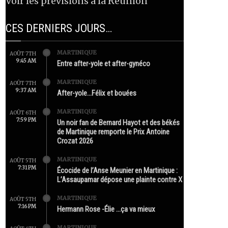
Voir les prévisions à la Réunion
CES DERNIERS JOURS…
MARTINIQUE
AOÛT 7TH
9:45 AM
Entre after-yole et after-gynéco
MARTINIQUE
AOÛT 7TH
9:37 AM
After-yole…Félix et bouées
MARTINIQUE
AOÛT 6TH
7:59 PM
Un noir fan de Bernard Hayot et des békés
de Martinique remporte le Prix Antoine
Crozat 2026
MARTINIQUE
AOÛT 5TH
7:31 PM
Écocide de l’Anse Meunier en Martinique :
L’Assaupamar dépose une plainte contre X
MARTINIQUE
AOÛT 5TH
7:16 PM
Hermann Rose -Élie …ça va mieux
MARTINIQUE