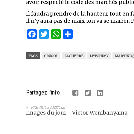
avoir respecté le code des marchés public
Il faudra prendre de la hauteur tout en f
il n’y aura pas de mais…on va se marrer. P
Facebook
Twitter
WhatsApp
Partager
TAGS
CRUSOL
LAGUERRE
LETCHIMY
MARTINIQ
Partagez l'info
PREVIOUS ARTICLE
Images du jour - Victor Wembanyama