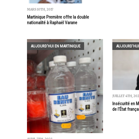
MARS 10TH, 2017
Martinique Première offre la double
nationalité à Raphaël Varane
AUJOURD'HUI EN MARTINIQUE
AUJOURD'HUI
JUILLET 4TH, 20
Insécurité en M
de l'État franç