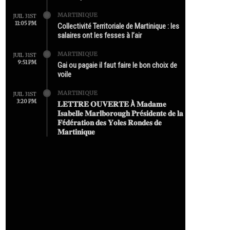
MARTINIQUE
JUIL 31ST
11:05 PM
Collectivité Territoriale de Martinique : les
salaires ont les fesses à l’air
MARTINIQUE
JUIL 31ST
9:51 PM
Gai ou pagaie il faut faire le bon choix de
voile
MARTINIQUE
JUIL 31ST
3:20 PM
𝐋𝐄𝐓𝐓𝐑𝐄 𝐎𝐔𝐕𝐄𝐑𝐓𝐄 À 𝐌𝐚𝐝𝐚𝐦𝐞
𝐈𝐬𝐚𝐛𝐞𝐥𝐥𝐞 𝐌𝐚𝐫𝐥𝐛𝐨𝐫𝐨𝐮𝐠𝐡 𝐏𝐫é𝐬𝐢𝐝𝐞𝐧𝐭𝐞 𝐝𝐞 𝐥𝐚
𝐅é𝐝é𝐫𝐚𝐭𝐢𝐨𝐧 𝐝𝐞𝐬 𝐘𝐨𝐥𝐞𝐬 𝐑𝐨𝐧𝐝𝐞𝐬 𝐝𝐞
𝐌𝐚𝐫𝐭𝐢𝐧𝐢𝐪𝐮𝐞