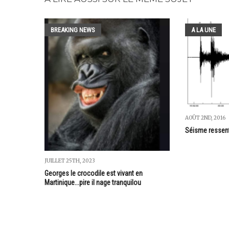
BREAKING NEWS
A LA UNE
AOÛT 2ND, 2016
Séisme ressent
JUILLET 25TH, 2023
Georges le crocodile est vivant en
Martinique...pire il nage tranquilou