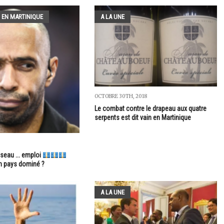
 EN MARTINIQUE
A LA UNE
OCTOBRE 30TH, 2018
Le combat contre le drapeau aux quatre
serpents est dit vain en Martinique
seau ... emploi
n pays dominé ?
A LA UNE