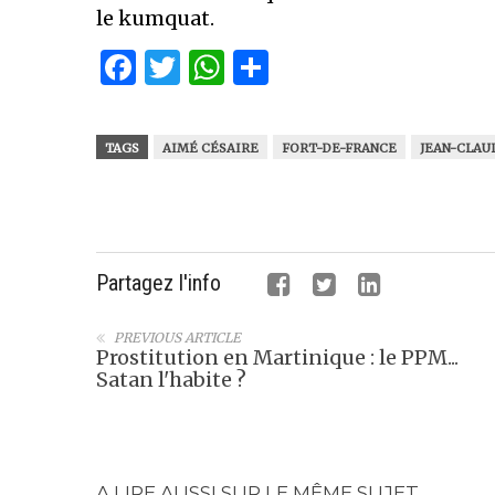
le kumquat.
Facebook
Twitter
WhatsApp
Partager
TAGS
AIMÉ CÉSAIRE
FORT-DE-FRANCE
JEAN-CLAU
Partagez l'info
PREVIOUS ARTICLE
Prostitution en Martinique : le PPM...
Satan l'habite ?
A LIRE AUSSI SUR LE MÊME SUJET