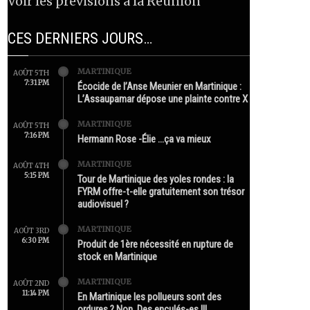
Voir les prévisions à la Réunion
CES DERNIERS JOURS…
MARTINIQUE
AOÛT 5TH
7:31 PM
Écocide de l’Anse Meunier en Martinique :
L’Assaupamar dépose une plainte contre X
MARTINIQUE
AOÛT 5TH
7:16 PM
Hermann Rose -Élie …ça va mieux
MARTINIQUE
AOÛT 4TH
5:15 PM
Tour de Martinique des yoles rondes : la
FYRM offre-t-elle gratuitement son trésor
audiovisuel ?
MARTINIQUE
AOÛT 3RD
6:30 PM
Produit de 1ère nécessité en rupture de
stock en Martinique
MARTINIQUE
AOÛT 2ND
11:14 PM
En Martinique les pollueurs sont des
ordures ? Non. Des enculés-es !!!