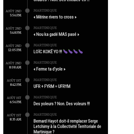
MARTINIQUE
AOÛT 2ND
5:56 PM
« Mérine rivers to cross »
MARTINIQUE
AOÛT 2ND
5:48 PM
« Nou ka gadé MAS pasé »
MARTINIQUE
AOÛT 2ND
12:05 PM
LOÏC KOKÉ YO !!!
MARTINIQUE
AOÛT 2ND
8:08 AM
« Ferme ta d’yole »
MARTINIQUE
AOÛT 1ST
8:42 PM
UFR + FYRM = UFRYM
MARTINIQUE
AOÛT 1ST
6:56 PM
Des yoleurs ? Non. Des voleurs !!!
MARTINIQUE
AOÛT 1ST
8:35 AM
Bernard Hayot doit-il remplacer Serge
Letchimy à la Collectivité Territoriale de
Martinique ?