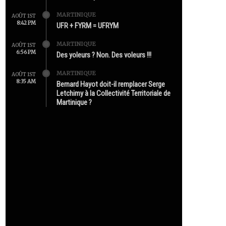
MARTINIQUE
AOÛT 1ST
8:42 PM
UFR + FYRM = UFRYM
MARTINIQUE
AOÛT 1ST
6:56 PM
Des yoleurs ? Non. Des voleurs !!!
MARTINIQUE
AOÛT 1ST
8:35 AM
Bernard Hayot doit-il remplacer Serge
Letchimy à la Collectivité Territoriale de
Martinique ?