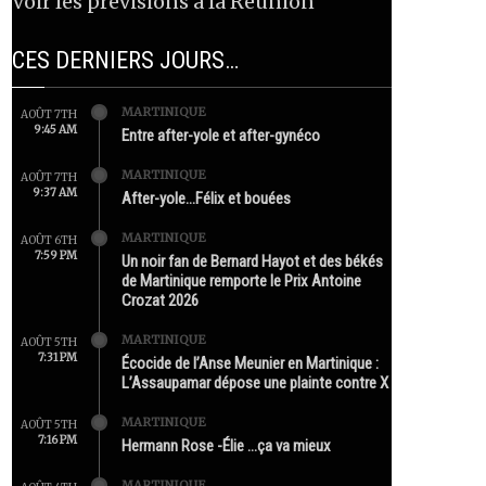
Voir les prévisions à la Réunion
CES DERNIERS JOURS…
MARTINIQUE
AOÛT 7TH
9:45 AM
Entre after-yole et after-gynéco
MARTINIQUE
AOÛT 7TH
9:37 AM
After-yole…Félix et bouées
MARTINIQUE
AOÛT 6TH
7:59 PM
Un noir fan de Bernard Hayot et des békés
de Martinique remporte le Prix Antoine
Crozat 2026
MARTINIQUE
AOÛT 5TH
7:31 PM
Écocide de l’Anse Meunier en Martinique :
L’Assaupamar dépose une plainte contre X
MARTINIQUE
AOÛT 5TH
7:16 PM
Hermann Rose -Élie …ça va mieux
MARTINIQUE