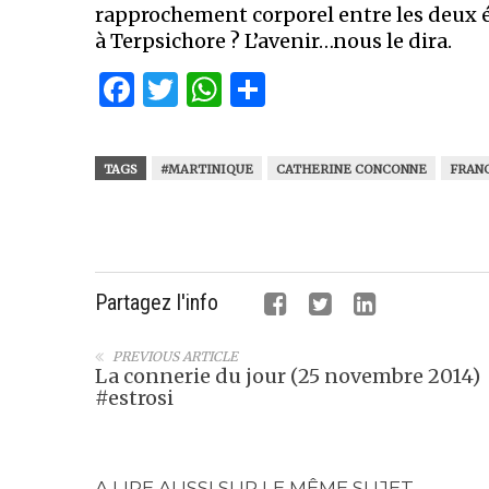
rapprochement corporel entre les deux él
à Terpsichore ? L’avenir…nous le dira.
Facebook
Twitter
WhatsApp
Partager
TAGS
#MARTINIQUE
CATHERINE CONCONNE
FRAN
Partagez l'info
PREVIOUS ARTICLE
La connerie du jour (25 novembre 2014)
#estrosi
A LIRE AUSSI SUR LE MÊME SUJET