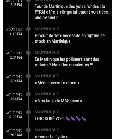
AOÛT 4TH
5:15 PM
Tour de Martinique des yoles rondes : la
FYRM offre-t-elle gratuitement son trésor
audiovisuel ?
MARTINIQUE
AOÛT 3RD
6:30 PM
Produit de 1ère nécessité en rupture de
stock en Martinique
MARTINIQUE
AOÛT 2ND
11:14 PM
En Martinique les pollueurs sont des
ordures ? Non. Des enculés-es !!!
MARTINIQUE
AOÛT 2ND
5:56 PM
« Mérine rivers to cross »
MARTINIQUE
AOÛT 2ND
5:48 PM
« Nou ka gadé MAS pasé »
MARTINIQUE
AOÛT 2ND
12:05 PM
LOÏC KOKÉ YO !!!
MARTINIQUE
AOÛT 2ND
8:08 AM
« Ferme ta d’yole »