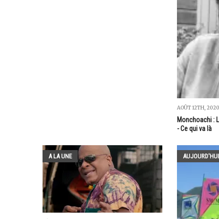
AOÛT 12TH, 202
Monchoachi : La
- Ce qui va là
A LA UNE
AUJOURD'HUI