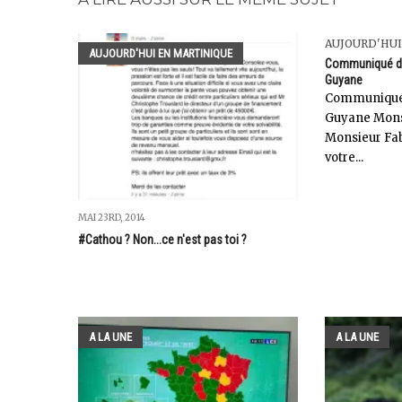
AUJOURD'HUI
AUJOURD'HUI EN MARTINIQUE
Communiqué du 
Guyane
Communiqué d
Guyane Monsi
Monsieur Fab
votre...
MAI 23RD, 2014
#Cathou ? Non...ce n'est pas toi ?
A LA UNE
A LA UNE