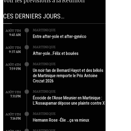
Voir les prévisions à la Réunion
CES DERNIERS JOURS…
MARTINIQUE
AOÛT 7TH
9:45 AM
Entre after-yole et after-gynéco
MARTINIQUE
AOÛT 7TH
9:37 AM
After-yole…Félix et bouées
MARTINIQUE
AOÛT 6TH
7:59 PM
Un noir fan de Bernard Hayot et des békés
de Martinique remporte le Prix Antoine
Crozat 2026
MARTINIQUE
AOÛT 5TH
7:31 PM
Écocide de l’Anse Meunier en Martinique :
L’Assaupamar dépose une plainte contre X
MARTINIQUE
AOÛT 5TH
7:16 PM
Hermann Rose -Élie …ça va mieux
MARTINIQUE