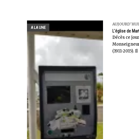
AUJOURD'HUI
A LA UNE
L'église de Mar
Décès ce jou
Monseigneur
(1911-2015). Il