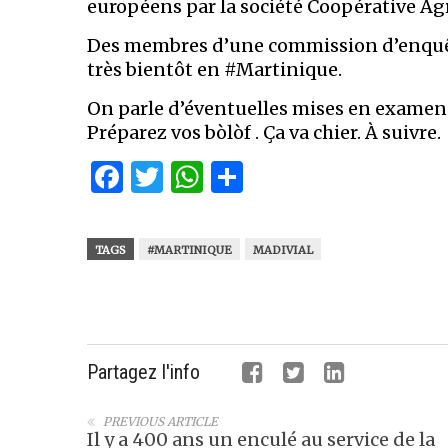
européens par la société Coopérative Agr
Des membres d’une commission d’enquê
très bientôt en #Martinique.
On parle d’éventuelles mises en examen.
Préparez vos bòlòf . Ça va chier. À suivre.
Facebook
Twitter
WhatsApp
Partager
TAGS
#MARTINIQUE
MADIVIAL
Partagez l'info
PREVIOUS ARTICLE
Il y a 400 ans un enculé au service de la