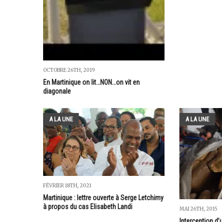
OCTOBRE 26TH, 2019
En Martinique on lit…NON…on vit en
diagonale
A LA UNE
A LA UNE
FÉVRIER 18TH, 2021
Martinique : lettre ouverte à Serge Letchimy
à propos du cas Elisabeth Landi
MAI 26TH, 2015
Interception d’