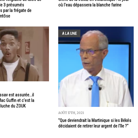
e 3 présumés
où l'eau dépassera la blanche farine
 par la frégate de
ntôse
A LA UNE
ssav est assurée...il
ac Guffin et c'est la
eluche du ZOUK
AOÛT 17TH, 2021
"Que deviendrait la Martinique si les Békés
décidaient de retirer leur argent de l'île ?"