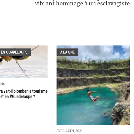
vibrant hommage à un esclavagiste
 EN GUADELOUPE
A LA UNE
014
 va t-il plomber le tourisme
 et en #Guadeloupe ?
AVRIL 24TH, 2021