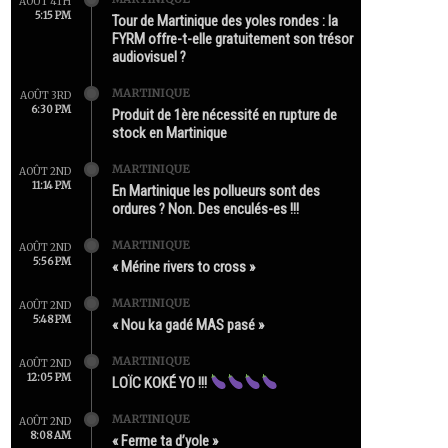
AOÛT 4TH
5:15 PM
Tour de Martinique des yoles rondes : la
FYRM offre-t-elle gratuitement son trésor
audiovisuel ?
MARTINIQUE
AOÛT 3RD
6:30 PM
Produit de 1ère nécessité en rupture de
stock en Martinique
MARTINIQUE
AOÛT 2ND
11:14 PM
En Martinique les pollueurs sont des
ordures ? Non. Des enculés-es !!!
MARTINIQUE
AOÛT 2ND
5:56 PM
« Mérine rivers to cross »
MARTINIQUE
AOÛT 2ND
5:48 PM
« Nou ka gadé MAS pasé »
MARTINIQUE
AOÛT 2ND
12:05 PM
LOÏC KOKÉ YO !!!
MARTINIQUE
AOÛT 2ND
8:08 AM
« Ferme ta d’yole »