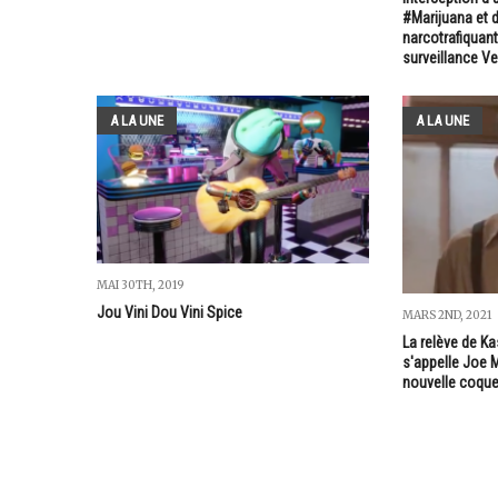
#Marijuana et d
narcotrafiquants
surveillance Ve
A LA UNE
A LA UNE
MAI 30TH, 2019
Jou Vini Dou Vini Spice
MARS 2ND, 2021
La relève de Ka
s'appelle Joe M
nouvelle coqu