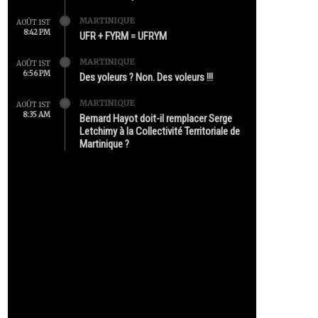
MARTINIQUE
AOÛT 1ST
8:42 PM
UFR + FYRM = UFRYM
MARTINIQUE
AOÛT 1ST
6:56 PM
Des yoleurs ? Non. Des voleurs !!!
MARTINIQUE
AOÛT 1ST
8:35 AM
Bernard Hayot doit-il remplacer Serge
Letchimy à la Collectivité Territoriale de
Martinique ?