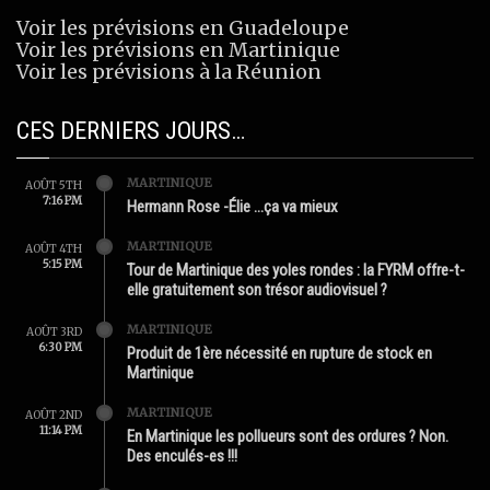
Voir les prévisions en Guadeloupe
Voir les prévisions en Martinique
Voir les prévisions à la Réunion
CES DERNIERS JOURS…
MARTINIQUE
AOÛT 5TH
7:16 PM
Hermann Rose -Élie …ça va mieux
MARTINIQUE
AOÛT 4TH
5:15 PM
Tour de Martinique des yoles rondes : la FYRM offre-t-
elle gratuitement son trésor audiovisuel ?
MARTINIQUE
AOÛT 3RD
6:30 PM
Produit de 1ère nécessité en rupture de stock en
Martinique
MARTINIQUE
AOÛT 2ND
11:14 PM
En Martinique les pollueurs sont des ordures ? Non.
Des enculés-es !!!