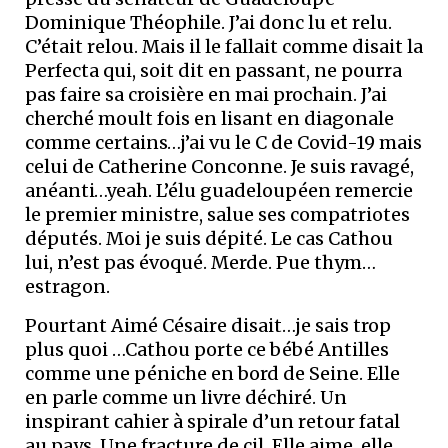
Dominique Théophile. J’ai donc lu et relu.
C’était relou. Mais il le fallait comme disait la
Perfecta qui, soit dit en passant, ne pourra
pas faire sa croisière en mai prochain. J’ai
cherché moult fois en lisant en diagonale
comme certains…j’ai vu le C de Covid-19 mais
celui de Catherine Conconne. Je suis ravagé,
anéanti…yeah. L’élu guadeloupéen remercie
le premier ministre, salue ses compatriotes
députés. Moi je suis dépité. Le cas Cathou
lui, n’est pas évoqué. Merde. Pue thym…
estragon.
Pourtant Aimé Césaire disait…je sais trop
plus quoi …Cathou porte ce bébé Antilles
comme une péniche en bord de Seine. Elle
en parle comme un livre déchiré. Un
inspirant cahier à spirale d’un retour fatal
au pays. Une fracture de cil. Elle aime, elle