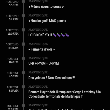
MARTINIQUE
AOÛT 2ND
5:56 PM
« Mérine rivers to cross »
MARTINIQUE
AOÛT 2ND
5:48 PM
« Nou ka gadé MAS pasé »
MARTINIQUE
AOÛT 2ND
12:05 PM
LOÏC KOKÉ YO !!!
MARTINIQUE
AOÛT 2ND
8:08 AM
« Ferme ta d’yole »
MARTINIQUE
AOÛT 1ST
8:42 PM
UFR + FYRM = UFRYM
MARTINIQUE
AOÛT 1ST
6:56 PM
Des yoleurs ? Non. Des voleurs !!!
MARTINIQUE
AOÛT 1ST
8:35 AM
Bernard Hayot doit-il remplacer Serge Letchimy à la
Collectivité Territoriale de Martinique ?
MARTINIQUE
JUIL 31ST
11:05 PM