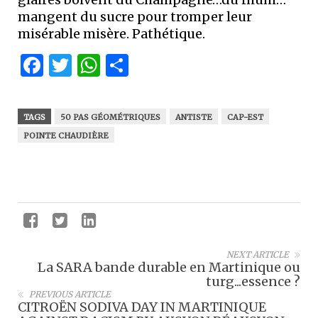
mangent du sucre pour tromper leur
misérable misère. Pathétique.
Facebook
Twitter
WhatsApp
Partager
TAGS
50 PAS GÉOMÉTRIQUES
ANTISTE
CAP-EST
POINTE CHAUDIÈRE
NEXT ARTICLE
La SARA bande durable en Martinique ou
turg...essence ?
PREVIOUS ARTICLE
CITROËN SODIVA DAY IN MARTINIQUE