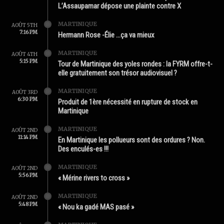
L’Assaupamar dépose une plainte contre X
MARTINIQUE
AOÛT 5TH
7:16 PM
Hermann Rose -Élie …ça va mieux
MARTINIQUE
AOÛT 4TH
5:15 PM
Tour de Martinique des yoles rondes : la FYRM offre-t-
elle gratuitement son trésor audiovisuel ?
MARTINIQUE
AOÛT 3RD
6:30 PM
Produit de 1ère nécessité en rupture de stock en
Martinique
MARTINIQUE
AOÛT 2ND
11:14 PM
En Martinique les pollueurs sont des ordures ? Non.
Des enculés-es !!!
MARTINIQUE
AOÛT 2ND
5:56 PM
« Mérine rivers to cross »
MARTINIQUE
AOÛT 2ND
5:48 PM
« Nou ka gadé MAS pasé »