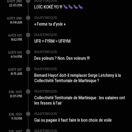
MARTINIQUE
AOÛT 2ND
12:05 PM
LOÏC KOKÉ YO !!!
MARTINIQUE
AOÛT 2ND
8:08 AM
« Ferme ta d’yole »
MARTINIQUE
AOÛT 1ST
8:42 PM
UFR + FYRM = UFRYM
MARTINIQUE
AOÛT 1ST
6:56 PM
Des yoleurs ? Non. Des voleurs !!!
MARTINIQUE
AOÛT 1ST
8:35 AM
Bernard Hayot doit-il remplacer Serge Letchimy à la
Collectivité Territoriale de Martinique ?
MARTINIQUE
JUIL 31ST
11:05 PM
Collectivité Territoriale de Martinique : les salaires ont
les fesses à l’air
MARTINIQUE
JUIL 31ST
9:51 PM
Gai ou pagaie il faut faire le bon choix de voile
MARTINIQUE
JUIL 31ST