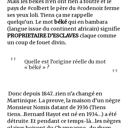
Mais les békés n’en ont rien à foutre et le
pays de #colbert le père du #codenoir ferme
ses yeux loli. Tiens ça me rappelle
quelqu’un. Le mot
béké
qui en bambara
(langue issue du continent africain) signifie
PROPRIETAIRE D’ESCLAVES
claque comme
un coup de fouet divin
.
Quelle est l’origine réelle du mot
« béké » ?
Donc depuis 1847…rien n’a changé en
Martinique. La preuve, la maison d’un nègre
Monsieur Nomis datant de 1936 (Tiens
tiens…Bernard Hayot est né en 1934…) a été
détruite. Et pendant ce temps-là…les nègres
glaires boivent du Champagne…du rhum…