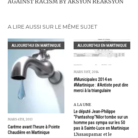
AGAINST RACISM BY AKSYON RÉAKSYON
A LIRE AUSSI SUR LE MÊME SUJET
AUJOURD'HUI EN MARTINIQUE
AUJOURD'HUI EN MARTINIQUE
MARS 31ST, 2014
#Municipales 2014 en
#Martinique : #Antiste peut dire
merci à la triangulaire
A LA UNE
Le député Jean-Philippe
"Pantashop"Nilor tombe sur un
MARS 4TH, 2013
homme pas sympa sur les 50
Carême avant l'heure à Pointe
pas à Sainte-Luce en Martinique
Chaudière en Martinique
L’Assaupamar et le