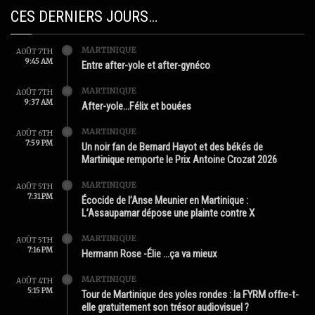
CES DERNIERS JOURS…
MARTINIQUE
AOÛT 7TH
9:45 AM
Entre after-yole et after-gynéco
MARTINIQUE
AOÛT 7TH
9:37 AM
After-yole…Félix et bouées
MARTINIQUE
AOÛT 6TH
7:59 PM
Un noir fan de Bernard Hayot et des békés de
Martinique remporte le Prix Antoine Crozat 2026
MARTINIQUE
AOÛT 5TH
7:31 PM
Écocide de l’Anse Meunier en Martinique :
L’Assaupamar dépose une plainte contre X
MARTINIQUE
AOÛT 5TH
7:16 PM
Hermann Rose -Élie …ça va mieux
MARTINIQUE
AOÛT 4TH
5:15 PM
Tour de Martinique des yoles rondes : la FYRM offre-t-
elle gratuitement son trésor audiovisuel ?