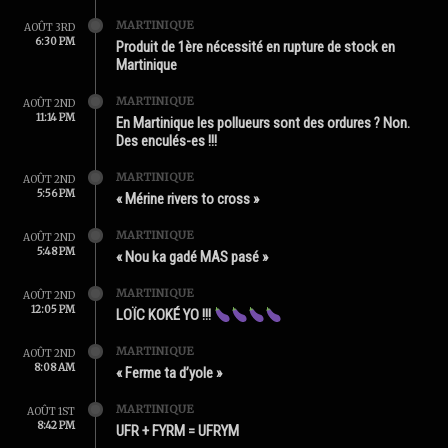
MARTINIQUE
AOÛT 3RD
6:30 PM
Produit de 1ère nécessité en rupture de stock en
Martinique
MARTINIQUE
AOÛT 2ND
11:14 PM
En Martinique les pollueurs sont des ordures ? Non.
Des enculés-es !!!
MARTINIQUE
AOÛT 2ND
5:56 PM
« Mérine rivers to cross »
MARTINIQUE
AOÛT 2ND
5:48 PM
« Nou ka gadé MAS pasé »
MARTINIQUE
AOÛT 2ND
12:05 PM
LOÏC KOKÉ YO !!!
MARTINIQUE
AOÛT 2ND
8:08 AM
« Ferme ta d’yole »
MARTINIQUE
AOÛT 1ST
8:42 PM
UFR + FYRM = UFRYM