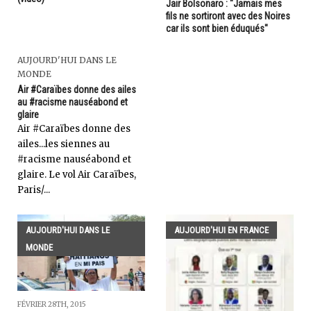
Jair Bolsonaro : "Jamais mes
fils ne sortiront avec des Noires
car ils sont bien éduqués"
AUJOURD'HUI DANS LE
MONDE
Air #Caraïbes donne des ailes
au #racisme nauséabond et
glaire
Air #Caraïbes donne des
ailes...les siennes au
#racisme nauséabond et
glaire. Le vol Air Caraïbes,
Paris/...
AUJOURD'HUI DANS LE
AUJOURD'HUI EN FRANCE
MONDE
FÉVRIER 28TH, 2015