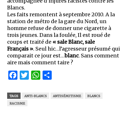
accompagnée d’injures racistes contre les
Blancs.
Les faits remontent à septembre 2010. A la
station de métro de la gare du Nord, un
homme refuse de donner une cigarette à
trois jeunes. Dans la foulée, Il est roué de
coups et traité de
« sale Blanc, sale
Français »
. Seul hic…l’agresseur présumé qui
comparait ce jour est…
blanc
. Sans comment
aire mais comment taire ?
Facebook
Twitter
WhatsApp
Partager
TAGS
ANTI-BLANCS
ANTISÉMITISME
BLANCS
RACISME