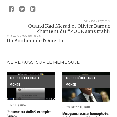
NEXT ARTICLE
Quand Kad Merad et Olivier Baroux
chantent du #ZOUK sans trahir
PREVIOUS ARTICLE
Du Bonheur de l’Omerta…
A LIRE AUSSI SUR LE MÊME SUJET
AUJOURD'HUI DANS LE
AUJOURD'HUI DANS LE
MONDE
MONDE
JUIN 2ND, 2016
OCTOBRE 28TH, 2018
Racisme sur AirBnB, exemples
Misogyne, raciste, homophobe,
(vidéo)