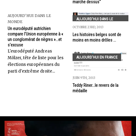
marche dessus"
AUJOURD'HUI DANS LE
AUJOURD'HUI DANS LE
MONDE
MONDE
OCTOBRE 23RD, 2013
Un eurodéputé autrichien
compare l'Union européenne à «
Les histoires belges sont de
un conglomérat de nègres »...et
moins en moins drôles ...
s'excuse
L'eurodéputé Andreas
AUJOURD'HUI EN FRANCE
Mölzer, tête de liste pour les
élections européennes du
parti d'extrême droite...
JUIN 9TH, 2013
Teddy Riner...le revers de la
médaille