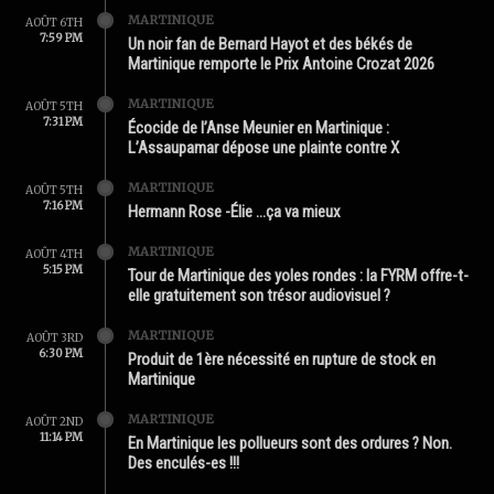
MARTINIQUE
AOÛT 6TH
7:59 PM
Un noir fan de Bernard Hayot et des békés de
Martinique remporte le Prix Antoine Crozat 2026
MARTINIQUE
AOÛT 5TH
7:31 PM
Écocide de l’Anse Meunier en Martinique :
L’Assaupamar dépose une plainte contre X
MARTINIQUE
AOÛT 5TH
7:16 PM
Hermann Rose -Élie …ça va mieux
MARTINIQUE
AOÛT 4TH
5:15 PM
Tour de Martinique des yoles rondes : la FYRM offre-t-
elle gratuitement son trésor audiovisuel ?
MARTINIQUE
AOÛT 3RD
6:30 PM
Produit de 1ère nécessité en rupture de stock en
Martinique
MARTINIQUE
AOÛT 2ND
11:14 PM
En Martinique les pollueurs sont des ordures ? Non.
Des enculés-es !!!