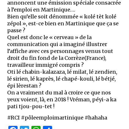
annoncent une émission spéciale consacrée
à l’emploi en Martinique….
Bien qu’elle soit dénommée « kolé tèt kolé
zépol », est-ce bien en Martinique que ça se
passe ?
Quel est donc le « cerveau » de la
communication qui a imaginé illustrer
l’affiche avec ces personnages venus tout
droit du fin fond de la Corrèze(France),
travailleur immigré compris ?
Oti lé chabin-kalazaza, lé milat, lé zendien,
lé sirien, lé kaprès, lé chapé-kouli, lé bétjé,
épi lèrestan ?
On a vraiment du mal à croire ce que nos
yeux voient, là, en 2018 ! Vréman, péyi-a ka
pati tjou-pou-tet !
#RCI #pôleemploimartinique #hahaha