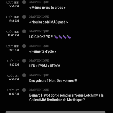
MARTINIQUE
AOÛT 2ND
5:56 PM
« Mérine rivers to cross »
MARTINIQUE
AOÛT 2ND
5:48 PM
« Nou ka gadé MAS pasé »
MARTINIQUE
AOÛT 2ND
12:05 PM
LOÏC KOKÉ YO !!!
MARTINIQUE
AOÛT 2ND
8:08 AM
« Ferme ta d’yole »
MARTINIQUE
AOÛT 1ST
8:42 PM
UFR + FYRM = UFRYM
MARTINIQUE
AOÛT 1ST
6:56 PM
Des yoleurs ? Non. Des voleurs !!!
MARTINIQUE
AOÛT 1ST
8:35 AM
Bernard Hayot doit-il remplacer Serge Letchimy à la
Collectivité Territoriale de Martinique ?