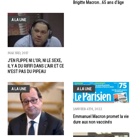
Brigitte Macron...65 ans d'âge
A LA UNE
MAI 3RD, 2017
J’EN FLIPPE NI L’OR, NI LE SEXE,
IL Y A DU RIFIFI DANS L’AIR ET CE
N’EST PAS DU PIPEAU
A LA UNE
A LA UNE
JANVIER 4TH, 2022
Emmanuel Macron promet la vie
dure aux non vaccinés