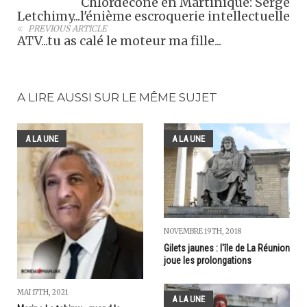
Chlordécone en Martinique: Serge
Letchimy...l'énième escroquerie intellectuelle
PREVIOUS ARTICLE
ATV...tu as calé le moteur ma fille...
A LIRE AUSSI SUR LE MÊME SUJET
A LA UNE
A LA UNE
NOVEMBRE 19TH, 2018
Gilets jaunes : l'île de La Réunion
joue les prolongations
MAI 17TH, 2021
A LA UNE