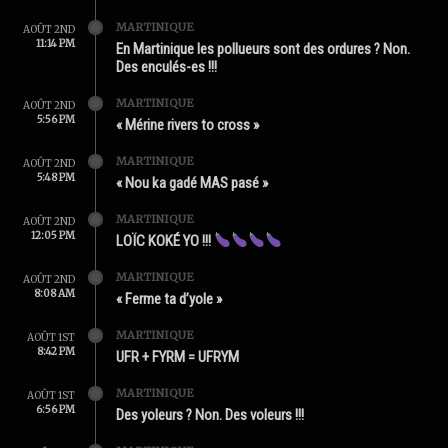
MARTINIQUE
AOÛT 2ND
11:14 PM
En Martinique les pollueurs sont des ordures ? Non.
Des enculés-es !!!
MARTINIQUE
AOÛT 2ND
5:56 PM
« Mérine rivers to cross »
MARTINIQUE
AOÛT 2ND
5:48 PM
« Nou ka gadé MAS pasé »
MARTINIQUE
AOÛT 2ND
12:05 PM
LOÏC KOKÉ YO !!!
MARTINIQUE
AOÛT 2ND
8:08 AM
« Ferme ta d’yole »
MARTINIQUE
AOÛT 1ST
8:42 PM
UFR + FYRM = UFRYM
MARTINIQUE
AOÛT 1ST
6:56 PM
Des yoleurs ? Non. Des voleurs !!!