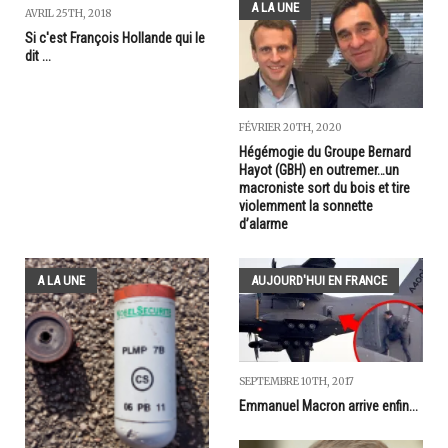
A LA UNE
AVRIL 25TH, 2018
Si c'est François Hollande qui le
dit ...
FÉVRIER 20TH, 2020
Hégémogie du Groupe Bernard
Hayot (GBH) en outremer…un
macroniste sort du bois et tire
violemment la sonnette
d’alarme
A LA UNE
AUJOURD'HUI EN FRANCE
SEPTEMBRE 10TH, 2017
Emmanuel Macron arrive enfin...