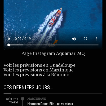
Page Instagram
Aquamar_MQ
Voir les prévisions en Guadeloupe
Voir les prévisions en Martinique
Voir les prévisions à la Réunion
CES DERNIERS JOURS…
MARTINIQUE
AOÛT 5TH
7:16 PM
Hermann Rose -Élie …ça va mieux