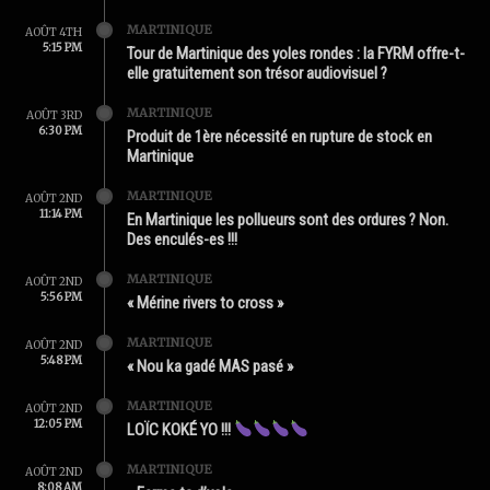
MARTINIQUE
AOÛT 4TH
5:15 PM
Tour de Martinique des yoles rondes : la FYRM offre-t-
elle gratuitement son trésor audiovisuel ?
MARTINIQUE
AOÛT 3RD
6:30 PM
Produit de 1ère nécessité en rupture de stock en
Martinique
MARTINIQUE
AOÛT 2ND
11:14 PM
En Martinique les pollueurs sont des ordures ? Non.
Des enculés-es !!!
MARTINIQUE
AOÛT 2ND
5:56 PM
« Mérine rivers to cross »
MARTINIQUE
AOÛT 2ND
5:48 PM
« Nou ka gadé MAS pasé »
MARTINIQUE
AOÛT 2ND
12:05 PM
LOÏC KOKÉ YO !!!
MARTINIQUE
AOÛT 2ND
8:08 AM