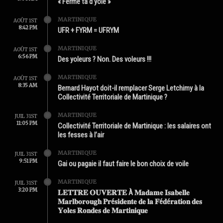
« Ferme ta d’yole »
MARTINIQUE
AOÛT 1ST
8:42 PM
UFR + FYRM = UFRYM
MARTINIQUE
AOÛT 1ST
6:56 PM
Des yoleurs ? Non. Des voleurs !!!
MARTINIQUE
AOÛT 1ST
8:35 AM
Bernard Hayot doit-il remplacer Serge Letchimy à la
Collectivité Territoriale de Martinique ?
MARTINIQUE
JUIL 31ST
11:05 PM
Collectivité Territoriale de Martinique : les salaires ont
les fesses à l’air
MARTINIQUE
JUIL 31ST
9:51 PM
Gai ou pagaie il faut faire le bon choix de voile
MARTINIQUE
JUIL 31ST
3:20 PM
𝐋𝐄𝐓𝐓𝐑𝐄 𝐎𝐔𝐕𝐄𝐑𝐓𝐄 À 𝐌𝐚𝐝𝐚𝐦𝐞 𝐈𝐬𝐚𝐛𝐞𝐥𝐥𝐞
𝐌𝐚𝐫𝐥𝐛𝐨𝐫𝐨𝐮𝐠𝐡 𝐏𝐫é𝐬𝐢𝐝𝐞𝐧𝐭𝐞 𝐝𝐞 𝐥𝐚 𝐅é𝐝é𝐫𝐚𝐭𝐢𝐨𝐧 𝐝𝐞𝐬
𝐘𝐨𝐥𝐞𝐬 𝐑𝐨𝐧𝐝𝐞𝐬 𝐝𝐞 𝐌𝐚𝐫𝐭𝐢𝐧𝐢𝐪𝐮𝐞