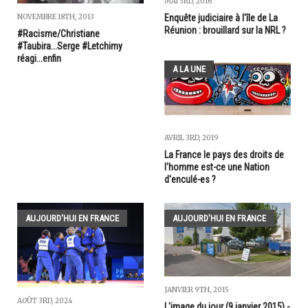
MAI 3RD, 2016
Enquête judiciaire à l'île de La
NOVEMBRE 18TH, 2013
Réunion : brouillard sur la NRL ?
#Racisme/Christiane
#Taubira...Serge #Letchimy
réagi...enfin
A LA UNE
AVRIL 3RD, 2019
La France le pays des droits de
l'homme est-ce une Nation
d'enculé-es ?
AUJOURD'HUI EN FRANCE
AUJOURD'HUI EN FRANCE
JANVIER 9TH, 2015
AOÛT 3RD, 2024
L'image du jour (9 janvier 2015) -