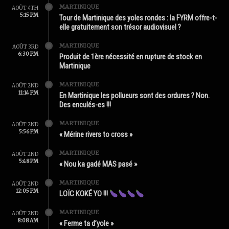
MARTINIQUE
AOÛT 4TH
5:15 PM
Tour de Martinique des yoles rondes : la FYRM offre-t-
elle gratuitement son trésor audiovisuel ?
MARTINIQUE
AOÛT 3RD
6:30 PM
Produit de 1ère nécessité en rupture de stock en
Martinique
MARTINIQUE
AOÛT 2ND
11:14 PM
En Martinique les pollueurs sont des ordures ? Non.
Des enculés-es !!!
MARTINIQUE
AOÛT 2ND
5:56 PM
« Mérine rivers to cross »
MARTINIQUE
AOÛT 2ND
5:48 PM
« Nou ka gadé MAS pasé »
MARTINIQUE
AOÛT 2ND
12:05 PM
LOÏC KOKÉ YO !!!
MARTINIQUE
AOÛT 2ND
8:08 AM
« Ferme ta d’yole »