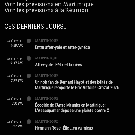
Voir les prévisions en Martinique
Voir les prévisions à la Réunion
CES DERNIERS JOURS…
MARTINIQUE
AOÛT 7TH
9:45 AM
Entre after-yole et after-gynéco
MARTINIQUE
AOÛT 7TH
9:37 AM
After-yole…Félix et bouées
MARTINIQUE
AOÛT 6TH
7:59 PM
Un noir fan de Bernard Hayot et des békés de
Martinique remporte le Prix Antoine Crozat 2026
MARTINIQUE
AOÛT 5TH
7:31 PM
Écocide de l’Anse Meunier en Martinique :
L’Assaupamar dépose une plainte contre X
MARTINIQUE
AOÛT 5TH
7:16 PM
Hermann Rose -Élie …ça va mieux