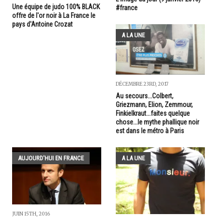
Une équipe de judo 100% BLACK
#france
offre de l'or noir à La France le
pays d'Antoine Crozat
A LA UNE
DÉCEMBRE 23RD, 2017
Au secours...Colbert,
Griezmann, Elion, Zemmour,
Finkielkraut...faites quelque
chose...le mythe phallique noir
est dans le métro à Paris
AUJOURD'HUI EN FRANCE
A LA UNE
JUIN 15TH, 2016