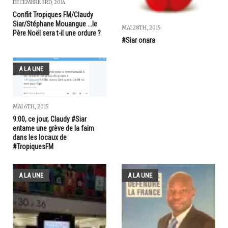
DÉCEMBRE 3RD, 2014
Conflit Tropiques FM/Claudy
Siar/Stéphane Mouangue ...le
MAI 28TH, 2015
Père Noël sera t-il une ordure ?
#Siar onara
A LA UNE
MAI 6TH, 2015
9:00, ce jour, Claudy #Siar
entame une grève de la faim
dans les locaux de
#TropiquesFM
A LA UNE
A LA UNE