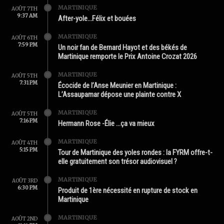
MARTINIQUE
AOÛT 7TH
9:37 AM
After-yole…Félix et bouées
MARTINIQUE
AOÛT 6TH
7:59 PM
Un noir fan de Bernard Hayot et des békés de
Martinique remporte le Prix Antoine Crozat 2026
MARTINIQUE
AOÛT 5TH
7:31 PM
Écocide de l’Anse Meunier en Martinique :
L’Assaupamar dépose une plainte contre X
MARTINIQUE
AOÛT 5TH
7:16 PM
Hermann Rose -Élie …ça va mieux
MARTINIQUE
AOÛT 4TH
5:15 PM
Tour de Martinique des yoles rondes : la FYRM offre-t-
elle gratuitement son trésor audiovisuel ?
MARTINIQUE
AOÛT 3RD
6:30 PM
Produit de 1ère nécessité en rupture de stock en
Martinique
MARTINIQUE
AOÛT 2ND