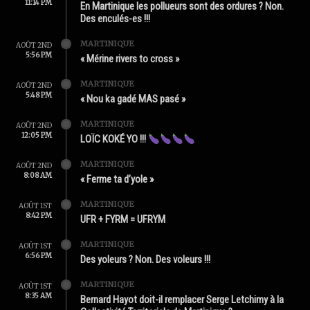
11:14 PM
En Martinique les pollueurs sont des ordures ? Non.
Des enculés-es !!!
MARTINIQUE
AOÛT 2ND
5:56 PM
« Mérine rivers to cross »
MARTINIQUE
AOÛT 2ND
5:48 PM
« Nou ka gadé MAS pasé »
MARTINIQUE
AOÛT 2ND
12:05 PM
LOÏC KOKÉ YO !!!
MARTINIQUE
AOÛT 2ND
8:08 AM
« Ferme ta d’yole »
MARTINIQUE
AOÛT 1ST
8:42 PM
UFR + FYRM = UFRYM
MARTINIQUE
AOÛT 1ST
6:56 PM
Des yoleurs ? Non. Des voleurs !!!
MARTINIQUE
AOÛT 1ST
8:35 AM
Bernard Hayot doit-il remplacer Serge Letchimy à la