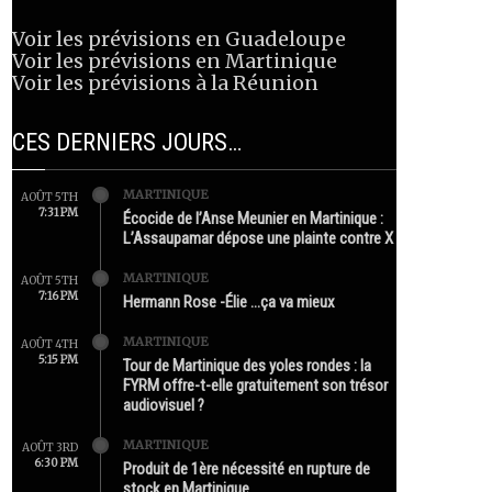
Voir les prévisions en Guadeloupe
Voir les prévisions en Martinique
Voir les prévisions à la Réunion
CES DERNIERS JOURS…
MARTINIQUE
AOÛT 5TH
7:31 PM
Écocide de l’Anse Meunier en Martinique :
L’Assaupamar dépose une plainte contre X
MARTINIQUE
AOÛT 5TH
7:16 PM
Hermann Rose -Élie …ça va mieux
MARTINIQUE
AOÛT 4TH
5:15 PM
Tour de Martinique des yoles rondes : la
FYRM offre-t-elle gratuitement son trésor
audiovisuel ?
MARTINIQUE
AOÛT 3RD
6:30 PM
Produit de 1ère nécessité en rupture de
stock en Martinique