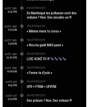
MARTINIQUE
AOÛT 2ND
11:14 PM
En Martinique les pollueurs sont des
ordures ? Non. Des enculés-es !!!
MARTINIQUE
AOÛT 2ND
5:56 PM
« Mérine rivers to cross »
MARTINIQUE
AOÛT 2ND
5:48 PM
« Nou ka gadé MAS pasé »
MARTINIQUE
AOÛT 2ND
12:05 PM
LOÏC KOKÉ YO !!!
MARTINIQUE
AOÛT 2ND
8:08 AM
« Ferme ta d’yole »
MARTINIQUE
AOÛT 1ST
8:42 PM
UFR + FYRM = UFRYM
MARTINIQUE
AOÛT 1ST
6:56 PM
Des yoleurs ? Non. Des voleurs !!!