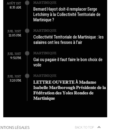
MARTINIQUE
AOÛT 1ST
8:35 AM
Bernard Hayot doit-il remplacer Serge
Letchimy à la Collectivité Territoriale de
Martinique ?
MARTINIQUE
JUIL 31ST
11:05 PM
Collectivité Territoriale de Martinique : les
salaires ont les fesses à l’air
MARTINIQUE
JUIL 31ST
9:51 PM
Gai ou pagaie il faut faire le bon choix de
voile
MARTINIQUE
JUIL 31ST
3:20 PM
𝐋𝐄𝐓𝐓𝐑𝐄 𝐎𝐔𝐕𝐄𝐑𝐓𝐄 À 𝐌𝐚𝐝𝐚𝐦𝐞
𝐈𝐬𝐚𝐛𝐞𝐥𝐥𝐞 𝐌𝐚𝐫𝐥𝐛𝐨𝐫𝐨𝐮𝐠𝐡 𝐏𝐫é𝐬𝐢𝐝𝐞𝐧𝐭𝐞 𝐝𝐞 𝐥𝐚
𝐅é𝐝é𝐫𝐚𝐭𝐢𝐨𝐧 𝐝𝐞𝐬 𝐘𝐨𝐥𝐞𝐬 𝐑𝐨𝐧𝐝𝐞𝐬 𝐝𝐞
𝐌𝐚𝐫𝐭𝐢𝐧𝐢𝐪𝐮𝐞
NTIONS LÉGALES
BACK TO TOP