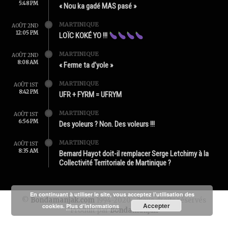
5:48 PM
« Nou ka gadé MAS pasé »
MARTINIQUE
AOÛT 2ND
12:05 PM
LOÏC KOKÉ YO !!!
MARTINIQUE
AOÛT 2ND
8:08 AM
« Ferme ta d’yole »
MARTINIQUE
AOÛT 1ST
8:42 PM
UFR + FYRM = UFRYM
MARTINIQUE
AOÛT 1ST
6:56 PM
Des yoleurs ? Non. Des voleurs !!!
MARTINIQUE
AOÛT 1ST
8:35 AM
Bernard Hayot doit-il remplacer Serge Letchimy à la
Collectivité Territoriale de Martinique ?
En continuant à utiliser le site, vous acceptez l’utilisation des
©
Bondamanjak.com
1994-2020 - Tous droits réservés
Accepter
cookies.
Plus d’informations
Produit par
Bondamanjak