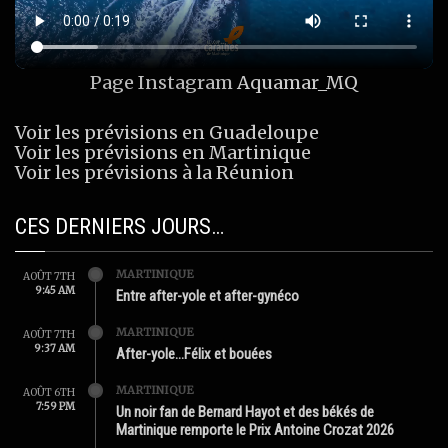
Page Instagram
Aquamar_MQ
Voir les prévisions en Guadeloupe
Voir les prévisions en Martinique
Voir les prévisions à la Réunion
CES DERNIERS JOURS…
MARTINIQUE
AOÛT 7TH
9:45 AM
Entre after-yole et after-gynéco
MARTINIQUE
AOÛT 7TH
9:37 AM
After-yole…Félix et bouées
MARTINIQUE
AOÛT 6TH
7:59 PM
Un noir fan de Bernard Hayot et des békés de
Martinique remporte le Prix Antoine Crozat 2026