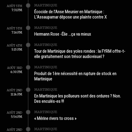
MARTINIQUE
AOÛT 5TH
7:31 PM
Écocide de l’Anse Meunier en Martinique :
L’Assaupamar dépose une plainte contre X
MARTINIQUE
AOÛT 5TH
7:16 PM
Hermann Rose -Élie …ça va mieux
MARTINIQUE
AOÛT 4TH
5:15 PM
Tour de Martinique des yoles rondes : la FYRM offre-t-
elle gratuitement son trésor audiovisuel ?
MARTINIQUE
AOÛT 3RD
6:30 PM
Produit de 1ère nécessité en rupture de stock en
Martinique
MARTINIQUE
AOÛT 2ND
11:14 PM
En Martinique les pollueurs sont des ordures ? Non.
Des enculés-es !!!
MARTINIQUE
AOÛT 2ND
5:56 PM
« Mérine rivers to cross »
MARTINIQUE
AOÛT 2ND