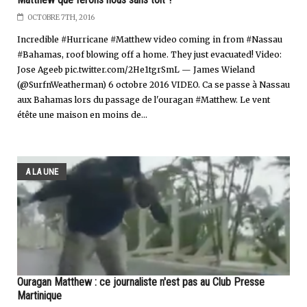
OCTOBRE 7TH, 2016
Incredible #Hurricane #Matthew video coming in from #Nassau
#Bahamas, roof blowing off a home. They just evacuated! Video:
Jose Ageeb pic.twitter.com/2He1tgrSmL — James Wieland
(@SurfnWeatherman) 6 octobre 2016 VIDEO. Ca se passe à Nassau
aux Bahamas lors du passage de l'ouragan #Matthew. Le vent
étête une maison en moins de...
A LA UNE
Ouragan Matthew : ce journaliste n'est pas au Club Presse
Martinique