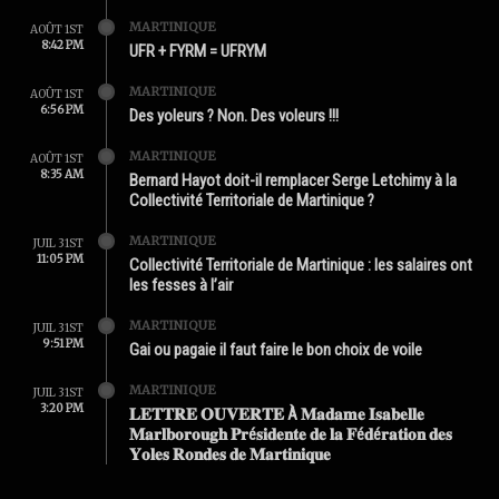
MARTINIQUE
AOÛT 1ST
8:42 PM
UFR + FYRM = UFRYM
MARTINIQUE
AOÛT 1ST
6:56 PM
Des yoleurs ? Non. Des voleurs !!!
MARTINIQUE
AOÛT 1ST
8:35 AM
Bernard Hayot doit-il remplacer Serge Letchimy à la
Collectivité Territoriale de Martinique ?
MARTINIQUE
JUIL 31ST
11:05 PM
Collectivité Territoriale de Martinique : les salaires ont
les fesses à l’air
MARTINIQUE
JUIL 31ST
9:51 PM
Gai ou pagaie il faut faire le bon choix de voile
MARTINIQUE
JUIL 31ST
3:20 PM
𝐋𝐄𝐓𝐓𝐑𝐄 𝐎𝐔𝐕𝐄𝐑𝐓𝐄 À 𝐌𝐚𝐝𝐚𝐦𝐞 𝐈𝐬𝐚𝐛𝐞𝐥𝐥𝐞
𝐌𝐚𝐫𝐥𝐛𝐨𝐫𝐨𝐮𝐠𝐡 𝐏𝐫é𝐬𝐢𝐝𝐞𝐧𝐭𝐞 𝐝𝐞 𝐥𝐚 𝐅é𝐝é𝐫𝐚𝐭𝐢𝐨𝐧 𝐝𝐞𝐬
𝐘𝐨𝐥𝐞𝐬 𝐑𝐨𝐧𝐝𝐞𝐬 𝐝𝐞 𝐌𝐚𝐫𝐭𝐢𝐧𝐢𝐪𝐮𝐞