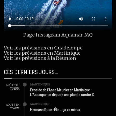
Page Instagram
Aquamar_MQ
Voir les prévisions en Guadeloupe
Voir les prévisions en Martinique
Voir les prévisions à la Réunion
CES DERNIERS JOURS…
MARTINIQUE
AOÛT 5TH
7:31 PM
Écocide de l’Anse Meunier en Martinique :
L’Assaupamar dépose une plainte contre X
MARTINIQUE
AOÛT 5TH
7:16 PM
Hermann Rose -Élie …ça va mieux