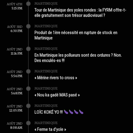
MARTINIQUE
AOÛT 4TH
5:15 PM
Tour de Martinique des yoles rondes : la FYRM offre-t-
elle gratuitement son trésor audiovisuel ?
MARTINIQUE
AOÛT 3RD
6:30 PM
Produit de 1ère nécessité en rupture de stock en
Martinique
MARTINIQUE
AOÛT 2ND
11:14 PM
En Martinique les pollueurs sont des ordures ? Non.
Des enculés-es !!!
MARTINIQUE
AOÛT 2ND
5:56 PM
« Mérine rivers to cross »
MARTINIQUE
AOÛT 2ND
5:48 PM
« Nou ka gadé MAS pasé »
MARTINIQUE
AOÛT 2ND
12:05 PM
LOÏC KOKÉ YO !!!
MARTINIQUE
AOÛT 2ND
8:08 AM
« Ferme ta d’yole »