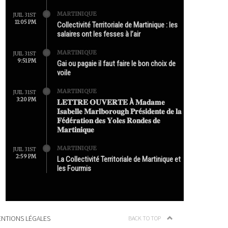
MARTINIQUE
JUIL 31ST
11:05 PM
Collectivité Territoriale de Martinique : les
salaires ont les fesses à l’air
MARTINIQUE
JUIL 31ST
9:51 PM
Gai ou pagaie il faut faire le bon choix de
voile
MARTINIQUE
JUIL 31ST
3:20 PM
𝐋𝐄𝐓𝐓𝐑𝐄 𝐎𝐔𝐕𝐄𝐑𝐓𝐄 À 𝐌𝐚𝐝𝐚𝐦𝐞
𝐈𝐬𝐚𝐛𝐞𝐥𝐥𝐞 𝐌𝐚𝐫𝐥𝐛𝐨𝐫𝐨𝐮𝐠𝐡 𝐏𝐫é𝐬𝐢𝐝𝐞𝐧𝐭𝐞 𝐝𝐞 𝐥𝐚
𝐅é𝐝é𝐫𝐚𝐭𝐢𝐨𝐧 𝐝𝐞𝐬 𝐘𝐨𝐥𝐞𝐬 𝐑𝐨𝐧𝐝𝐞𝐬 𝐝𝐞
𝐌𝐚𝐫𝐭𝐢𝐧𝐢𝐪𝐮𝐞
MARTINIQUE
JUIL 31ST
2:59 PM
La Collectivité Territoriale de Martinique et
les Fourmis
NTIONS LÉGALES
BACK TO TOP