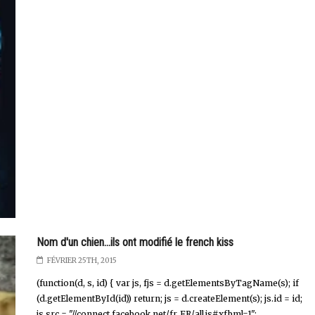
Nom d'un chien...ils ont modifié le french kiss
FÉVRIER 25TH, 2015
(function(d, s, id) { var js, fjs = d.getElementsByTagName(s); if
(d.getElementById(id)) return; js = d.createElement(s); js.id = id;
js.src = "//connect.facebook.net/fr_FR/all.js#xfbml=1";