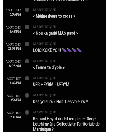
MARTINIQUE
AOÛT 2ND
5:56 PM
« Mérine rivers to cross »
MARTINIQUE
AOÛT 2ND
5:48 PM
« Nou ka gadé MAS pasé »
MARTINIQUE
AOÛT 2ND
12:05 PM
LOÏC KOKÉ YO !!!
MARTINIQUE
AOÛT 2ND
8:08 AM
« Ferme ta d’yole »
MARTINIQUE
AOÛT 1ST
8:42 PM
UFR + FYRM = UFRYM
MARTINIQUE
AOÛT 1ST
6:56 PM
Des yoleurs ? Non. Des voleurs !!!
MARTINIQUE
AOÛT 1ST
8:35 AM
Bernard Hayot doit-il remplacer Serge
Letchimy à la Collectivité Territoriale de
Martinique ?