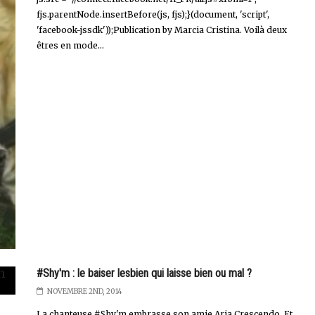
fjs.parentNode.insertBefore(js, fjs);}(document, 'script',
'facebook-jssdk'));Publication by Marcia Cristina. Voilà deux
êtres en mode...
#Shy'm : le baiser lesbien qui laisse bien ou mal ?
NOVEMBRE 2ND, 2014
La chanteuse #Shy'm embrasse son amie Aria Crescendo. Et