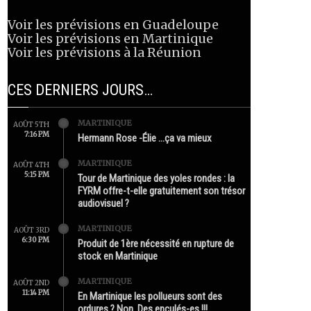
Voir les prévisions en Guadeloupe
Voir les prévisions en Martinique
Voir les prévisions à la Réunion
CES DERNIERS JOURS…
MARTINIQUE
AOÛT 5TH
7:16 PM
Hermann Rose -Élie …ça va mieux
MARTINIQUE
AOÛT 4TH
5:15 PM
Tour de Martinique des yoles rondes : la
FYRM offre-t-elle gratuitement son trésor
audiovisuel ?
MARTINIQUE
AOÛT 3RD
6:30 PM
Produit de 1ère nécessité en rupture de
stock en Martinique
MARTINIQUE
AOÛT 2ND
11:14 PM
En Martinique les pollueurs sont des
ordures ? Non. Des enculés-es !!!