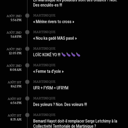
Des enculés-es !!!
MARTINIQUE
AOÛT 2ND
5:56 PM
« Mérine rivers to cross »
MARTINIQUE
AOÛT 2ND
5:48 PM
« Nou ka gadé MAS pasé »
MARTINIQUE
AOÛT 2ND
12:05 PM
LOÏC KOKÉ YO !!!
MARTINIQUE
AOÛT 2ND
8:08 AM
« Ferme ta d’yole »
MARTINIQUE
AOÛT 1ST
8:42 PM
UFR + FYRM = UFRYM
MARTINIQUE
AOÛT 1ST
6:56 PM
Des yoleurs ? Non. Des voleurs !!!
MARTINIQUE
AOÛT 1ST
8:35 AM
Bernard Hayot doit-il remplacer Serge Letchimy à la
Collectivité Territoriale de Martinique ?