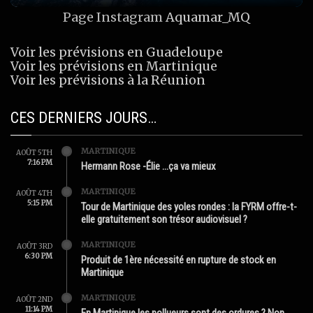
Page Instagram
Aquamar_MQ
Voir les prévisions en Guadeloupe
Voir les prévisions en Martinique
Voir les prévisions à la Réunion
CES DERNIERS JOURS…
MARTINIQUE
AOÛT 5TH
7:16 PM
Hermann Rose -Élie …ça va mieux
MARTINIQUE
AOÛT 4TH
5:15 PM
Tour de Martinique des yoles rondes : la FYRM offre-t-
elle gratuitement son trésor audiovisuel ?
MARTINIQUE
AOÛT 3RD
6:30 PM
Produit de 1ère nécessité en rupture de stock en
Martinique
MARTINIQUE
AOÛT 2ND
11:14 PM
En Martinique les pollueurs sont des ordures ? Non.