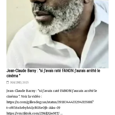
Jean-Claude Barny : "si j'avais raté FANON j'aurais arrêté le
cinéma "
MAI 2ND, 2025
Jean-Claude Barny : "si j'avais raté FANON j'aurais arrêté le
cinéma ". Voir la vidéo :
https://x.com/gillesdegras/status/1918344433294315588?
t=oW16sSebyh4QcRGSeOjb-A&s=19
https://vm.tiktok.com/ZNdjXjwMT/ ...