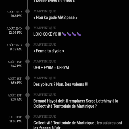
« Mérine rivers to cross »
MARTINIQUE
AOÛT 2ND
5:48 PM
« Nou ka gadé MAS pasé »
MARTINIQUE
AOÛT 2ND
12:05 PM
LOÏC KOKÉ YO !!!
MARTINIQUE
AOÛT 2ND
8:08 AM
« Ferme ta d’yole »
MARTINIQUE
AOÛT 1ST
8:42 PM
UFR + FYRM = UFRYM
MARTINIQUE
AOÛT 1ST
6:56 PM
Des yoleurs ? Non. Des voleurs !!!
MARTINIQUE
AOÛT 1ST
8:35 AM
Bernard Hayot doit-il remplacer Serge Letchimy à la
Collectivité Territoriale de Martinique ?
MARTINIQUE
JUIL 31ST
11:05 PM
Collectivité Territoriale de Martinique : les salaires ont
les fesses à l’air