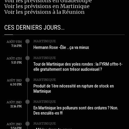
Voir les prévisions en Guadeloupe
Voir les prévisions en Martinique
Voir les prévisions à la Réunion
CES DERNIERS JOURS…
MARTINIQUE
AOÛT 5TH
7:16 PM
Hermann Rose -Élie …ça va mieux
MARTINIQUE
AOÛT 4TH
5:15 PM
Tour de Martinique des yoles rondes : la FYRM offre-t-
elle gratuitement son trésor audiovisuel ?
MARTINIQUE
AOÛT 3RD
6:30 PM
Produit de 1ère nécessité en rupture de stock en
Martinique
MARTINIQUE
AOÛT 2ND
11:14 PM
En Martinique les pollueurs sont des ordures ? Non.
Des enculés-es !!!
MARTINIQUE
AOÛT 2ND
5:56 PM